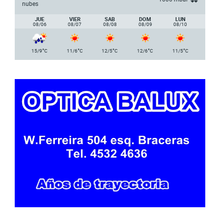
nubes
JUE
VIER
SAB
DOM
LUN
08/06
08/07
08/08
08/09
08/10
°
°
°
°
°
15/9
C
11/6
C
12/5
C
12/6
C
11/5
C