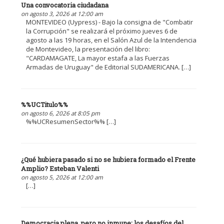
Una convocatoria ciudadana
on agosto 3, 2026 at 12:00 am
MONTEVIDEO (Uypress) - Bajo la consigna de "Combatir
la Corrupción" se realizará el próximo jueves 6 de
agosto a las 19 horas, en el Salón Azul de la Intendencia
de Montevideo, la presentación del libro:
"CARDAMAGATE, La mayor estafa a las Fuerzas
Armadas de Uruguay" de Editorial SUDAMERICANA. […]
%%UCTitulo%%
on agosto 6, 2026 at 8:05 pm
%%UCResumenSector%% […]
¿Qué hubiera pasado si no se hubiera formado el Frente
Amplio? Esteban Valenti
on agosto 5, 2026 at 12:00 am
[…]
Democracia plena, pero no inmune: los desafíos del