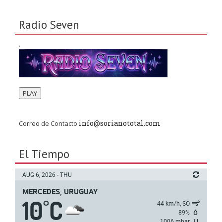
Radio Seven
.
PLAY
info@sorianototal.com
Correo de Contacto
El Tiempo
AUG 6, 2026 - THU
MERCEDES, URUGUAY
10
C
°
44 km/h, SO
89%
1006 mbar