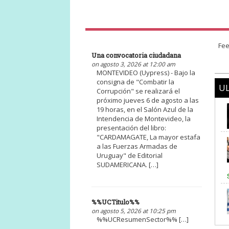
Fee
Una convocatoria ciudadana
on agosto 3, 2026 at 12:00 am
MONTEVIDEO (Uypress) - Bajo la
consigna de "Combatir la
UL
Corrupción" se realizará el
próximo jueves 6 de agosto a las
19 horas, en el Salón Azul de la
Intendencia de Montevideo, la
presentación del libro:
"CARDAMAGATE, La mayor estafa
a las Fuerzas Armadas de
Uruguay" de Editorial
SUDAMERICANA. […]
%%UCTitulo%%
on agosto 5, 2026 at 10:25 pm
%%UCResumenSector%% […]