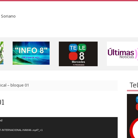
Te
ical – bloque 01
01
nd
/01-T8T-INTERNACIONAL-HAWAII-.mp4?_=1