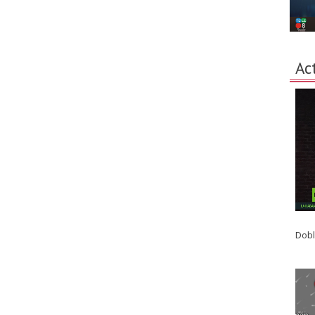
Ac
Dobl