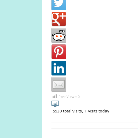
Post Views:
0
5530
total visits,
1
visits today