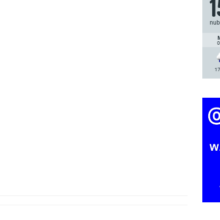
1
nub
0
17