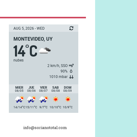
AUG 5, 2026 - WED
MONTEVIDEO, UY
14
C
°
nubes
2 km/h, SSO
90%
1010 mbar
MIER
JUE
VIER
SAB
DOM
08/05
08/06
08/07
08/08
08/09
°
°
°
°
°
14/14
C
15/11
C
9/7
C
10/10
C
10/9
C
info@sorianototal.com