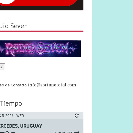
dio Seven
AY
info@sorianototal.com
eo de Contacto
 Tiempo
 5, 2026 - WED
RCEDES, URUGUAY