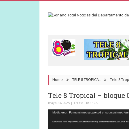
Home
TELE 8 TROPICAL
Tele 8 Trop
Tele 8 Tropical – bloque 
mayo 23, 2025
|
TELE 8 TROPICAL
Reproductor
Media error: Format(s) not supported or source(s) not fou
de
Download File: http://www.sorianototal.com/wp-content/uploads/2025/05
video