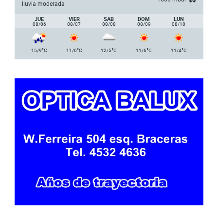
lluvia moderada
JUE
VIER
SAB
DOM
LUN
08/06
08/07
08/08
08/09
08/10
°
°
°
°
°
15/9
C
11/6
C
12/5
C
11/6
C
11/4
C