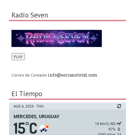
Radio Seven
.
PLAY
info@sorianototal.com
Correo de Contacto
El Tiempo
AUG 6, 2026 - THU
MERCEDES, URUGUAY
15
C
°
10 km/h, NO
97%
1000 mbar