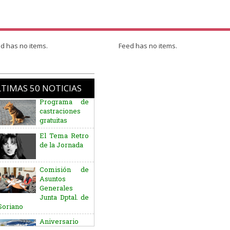
d has no items.
Feed has no items.
TIMAS 50 NOTICIAS
El Tema Retro
de la Jornada
Comisión de
Asuntos
Generales
Junta Dptal. de
Soriano
Aniversario
del Natalicio
del Gral. José
G. Artigas