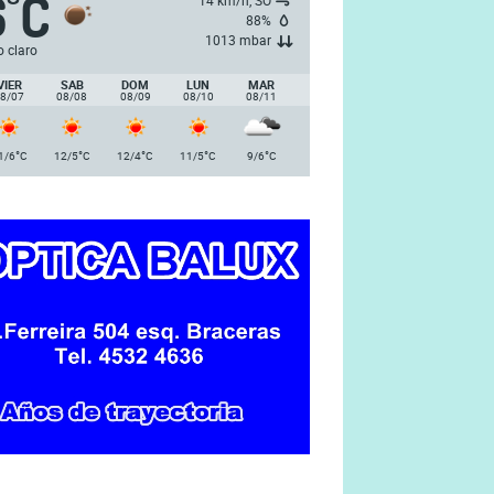
6
C
°
14 km/h, SO
88%
1013 mbar
o claro
VIER
SAB
DOM
LUN
MAR
8/07
08/08
08/09
08/10
08/11
°
°
°
°
°
1/6
C
12/5
C
12/4
C
11/5
C
9/6
C