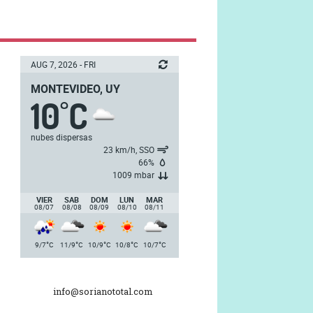
AUG 7, 2026 - FRI
MONTEVIDEO, UY
10
C
°
nubes dispersas
23 km/h, SSO
66%
1009 mbar
VIER
SAB
DOM
LUN
MAR
08/07
08/08
08/09
08/10
08/11
°
°
°
°
°
9/7
C
11/9
C
10/9
C
10/8
C
10/7
C
info@sorianototal.com