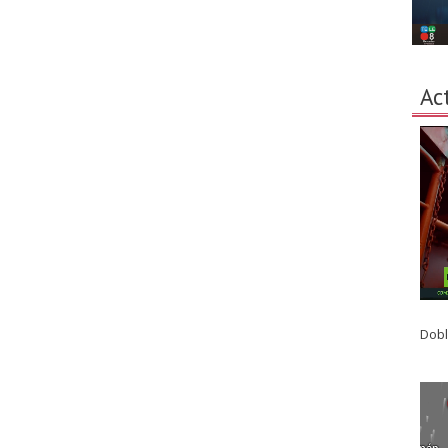
Ac
Dobl