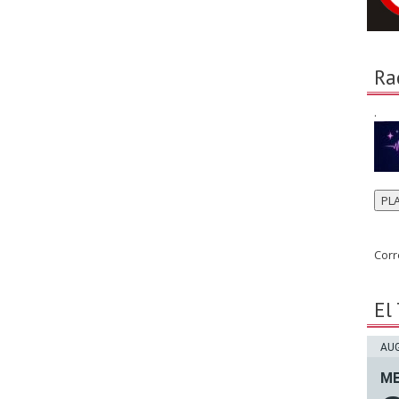
Ra
.
PL
Corr
El
AUG
ME