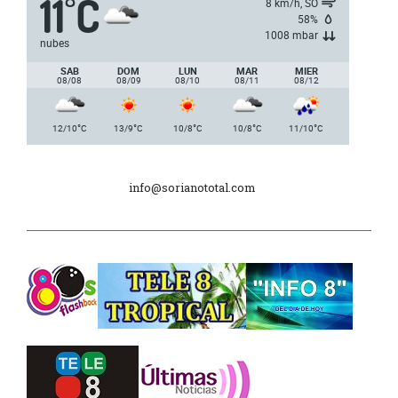
11
C
°
8 km/h, SO
nacionales de AUVO
58%
1008 mbar
nubes
Delegación de la Embajada de Japón
SAB
DOM
LUN
MAR
MIER
08/08
08/09
08/10
08/11
08/12
Plan de Regularización de Adeudos
°
°
°
°
°
12/10
C
13/9
C
10/8
C
10/8
C
11/10
C
Día Internacional de los Museos
info@sorianototal.com
2025
Dpto. de Higiene de la Intendencia.
Tele 8 Tropical – bloque 01
Tele 8 Tropical – bloque 02