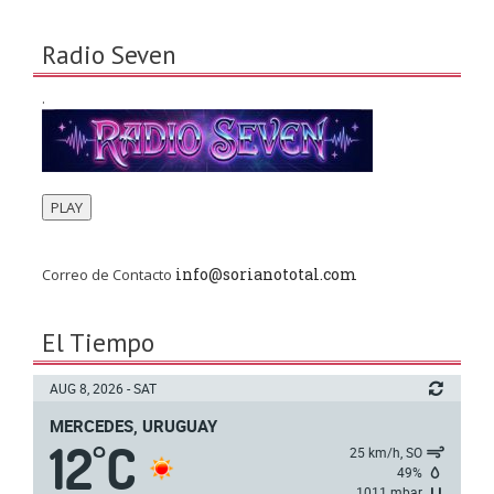
Radio Seven
.
PLAY
info@sorianototal.com
Correo de Contacto
El Tiempo
AUG 8, 2026 - SAT
MERCEDES, URUGUAY
12
C
°
25 km/h, SO
49%
1011 mbar