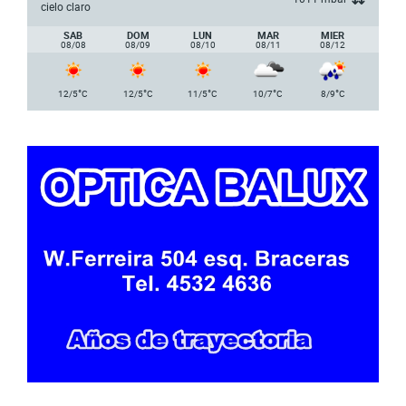
cielo claro
SAB
DOM
LUN
MAR
MIER
08/08
08/09
08/10
08/11
08/12
°
°
°
°
°
12/5
C
12/5
C
11/5
C
10/7
C
8/9
C