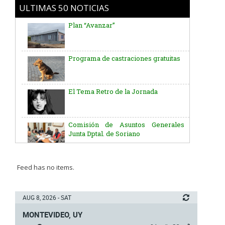
ULTIMAS 50 NOTICIAS
Programa de castraciones gratuitas
El Tema Retro de la Jornada
Comisión de Asuntos Generales
Junta Dptal. de Soriano
Aniversario del Natalicio del Gral.
José G. Artigas
Batallón “Asencio” de Infantería N° 5
Feed has no items.
Junta Dptal. de Soriano
AUG 8, 2026 - SAT
MONTEVIDEO, UY
5ª y 6ª fecha de los campeonatos