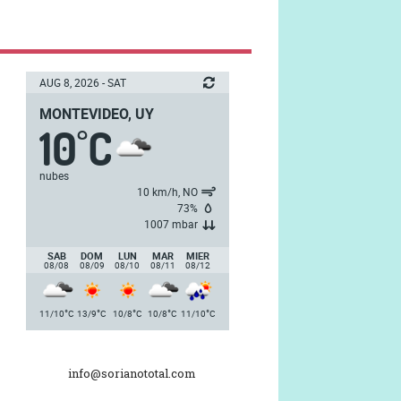
AUG 8, 2026 - SAT
MONTEVIDEO, UY
10
C
°
nubes
10 km/h, NO
73%
1007 mbar
SAB
DOM
LUN
MAR
MIER
08/08
08/09
08/10
08/11
08/12
°
°
°
°
°
11/10
C
13/9
C
10/8
C
10/8
C
11/10
C
info@sorianototal.com