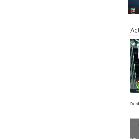
Ac
Dobl