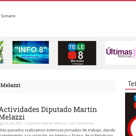
Te
 Melazzi
Actividades Diputado Martín
Melazzi
agosto 24, 2021
|
Diputado Martín Melazzi
|
No Comments
Días pasados realizamos extensas jornadas de trabajo, dando
cumplimiento a la votación, en tiempo y forma, de la Rendición