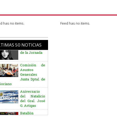
d has no items.
Feed has no items.
TIMAS 50 NOTICIAS
Comisión de
Asuntos
Generales
Junta Dptal. de
Soriano
Aniversario
del Natalicio
del Gral. José
G. Artigas
Batallón
“Asencio” de
Infantería N° 5