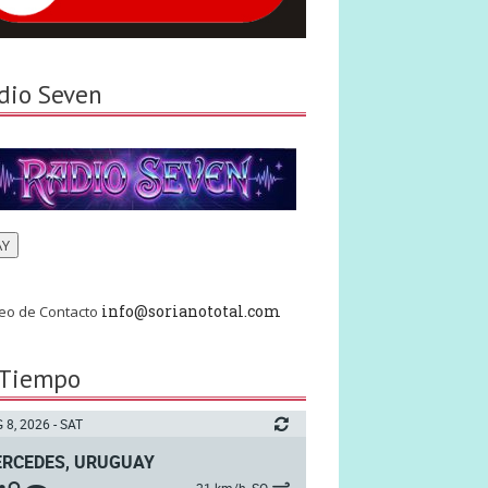
dio Seven
AY
info@sorianototal.com
eo de Contacto
 Tiempo
 8, 2026 - SAT
RCEDES, URUGUAY