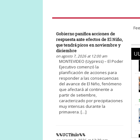
Fee
Gobierno panifica acciones de
respuesta ante efectos de El Niño,
que tendrá picos en noviembre y
diciembre
UL
on agosto 7, 2026 at 12:00 am
MONTEVIDEO (Uypress) – El Poder
Ejecutivo comenzó la
planificación de acciones para
responder a las consecuencias
del avance de El Niño, fenómeno
que afectará al continente a
partir de setiembre,
caracterizado por precipitaciones
muy intensas durante la
primavera. […]
%%UCTitulo%%
on agosto 8, 2026 at 12:29 pm