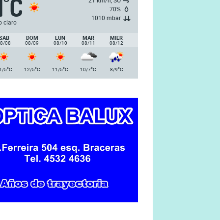
1
C
°
21 km/h, SO
70%
1010 mbar
o claro
SAB
DOM
LUN
MAR
MIER
8/08
08/09
08/10
08/11
08/12
°
°
°
°
°
1/5
C
12/5
C
11/5
C
10/7
C
8/9
C