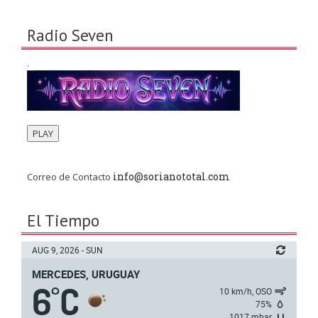
Radio Seven
.
PLAY
info@sorianototal.com
Correo de Contacto
El Tiempo
AUG 9, 2026 - SUN
MERCEDES, URUGUAY
6
C
°
10 km/h, OSO
75%
1017 mbar