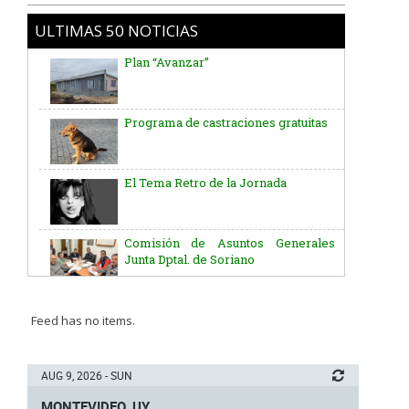
ULTIMAS 50 NOTICIAS
Plan “Avanzar”
Programa de castraciones gratuitas
El Tema Retro de la Jornada
Comisión de Asuntos Generales
Junta Dptal. de Soriano
Aniversario del Natalicio del Gral.
José G. Artigas
Feed has no items.
Batallón “Asencio” de Infantería N° 5
AUG 9, 2026 - SUN
Junta Dptal. de Soriano
MONTEVIDEO, UY