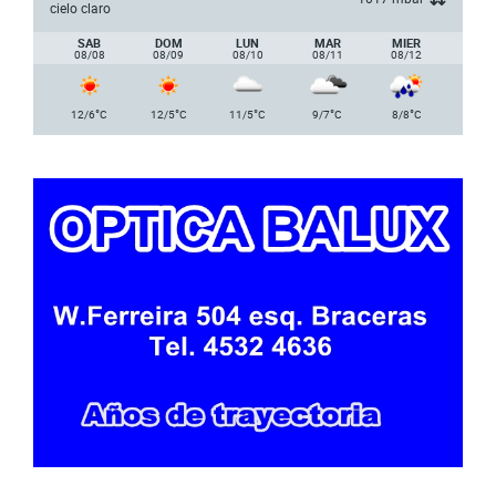
cielo claro
SAB
DOM
LUN
MAR
MIER
08/08
08/09
08/10
08/11
08/12
°
°
°
°
°
12/6
C
12/5
C
11/5
C
9/7
C
8/8
C