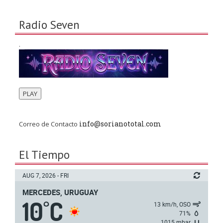
Radio Seven
.
PLAY
info@sorianototal.com
Correo de Contacto
El Tiempo
AUG 7, 2026 - FRI
MERCEDES, URUGUAY
10
C
°
13 km/h, OSO
71%
1015 mbar