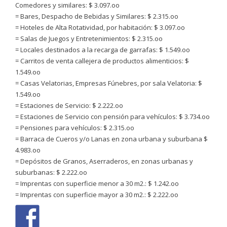
Comedores y similares: $ 3.097.oo
= Bares, Despacho de Bebidas y Similares: $ 2.315.oo
= Hoteles de Alta Rotatividad, por habitación: $ 3.097.oo
= Salas de Juegos y Entretenimientos: $ 2.315.oo
= Locales destinados a la recarga de garrafas: $ 1.549.oo
= Carritos de venta callejera de productos alimenticios: $
1.549.oo
= Casas Velatorias, Empresas Fúnebres, por sala Velatoria: $
1.549.oo
= Estaciones de Servicio: $ 2.222.oo
= Estaciones de Servicio con pensión para vehículos: $ 3.734.oo
= Pensiones para vehículos: $ 2.315.oo
= Barraca de Cueros y/o Lanas en zona urbana y suburbana $
4.983.oo
= Depósitos de Granos, Aserraderos, en zonas urbanas y
suburbanas: $ 2.222.oo
= Imprentas con superficie menor a 30 m2.: $ 1.242.oo
= Imprentas con superficie mayor a 30 m2.: $ 2.222.oo