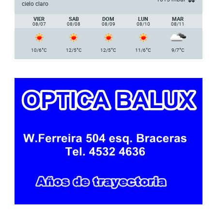
cielo claro
VIER
SAB
DOM
LUN
MAR
08/07
08/08
08/09
08/10
08/11
°
°
°
°
°
10/6
C
12/5
C
12/5
C
11/6
C
9/7
C