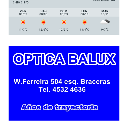
cielo claro
VIER
SAB
DOM
LUN
MAR
08/07
08/08
08/09
08/10
08/11
°
°
°
°
°
11/7
C
12/6
C
12/5
C
11/4
C
9/7
C