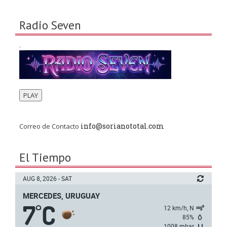
Radio Seven
.
PLAY
info@sorianototal.com
Correo de Contacto
El Tiempo
AUG 8, 2026 - SAT
MERCEDES, URUGUAY
7
C
°
12 km/h, N
85%
1008 mbar