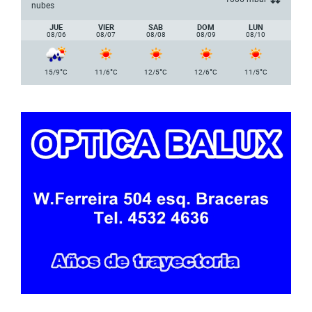
nubes
JUE
VIER
SAB
DOM
LUN
08/06
08/07
08/08
08/09
08/10
°
°
°
°
°
15/9
C
11/6
C
12/5
C
12/6
C
11/5
C