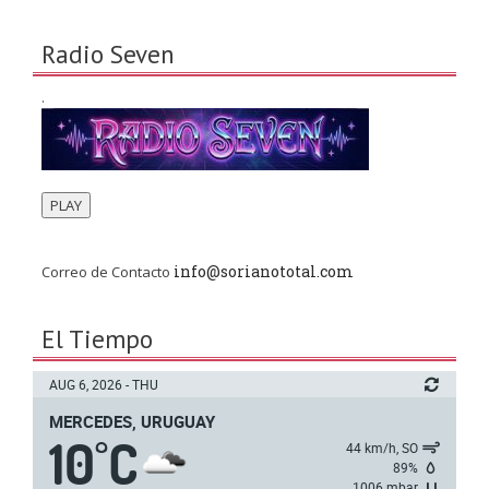
Radio Seven
.
PLAY
info@sorianototal.com
Correo de Contacto
El Tiempo
AUG 6, 2026 - THU
MERCEDES, URUGUAY
10
C
°
44 km/h, SO
89%
1006 mbar