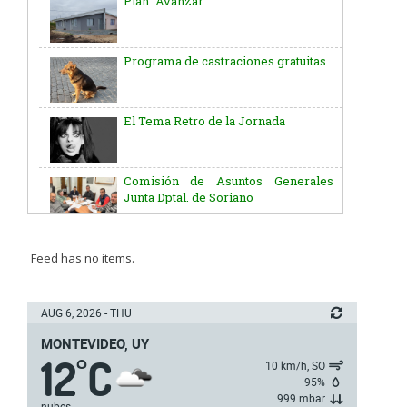
Plan “Avanzar”
Programa de castraciones gratuitas
El Tema Retro de la Jornada
Comisión de Asuntos Generales
Junta Dptal. de Soriano
Aniversario del Natalicio del Gral.
José G. Artigas
Feed has no items.
Batallón “Asencio” de Infantería N° 5
AUG 6, 2026 - THU
MONTEVIDEO, UY
12
C
Junta Dptal. de Soriano
°
10 km/h, SO
95%
999 mbar
nubes