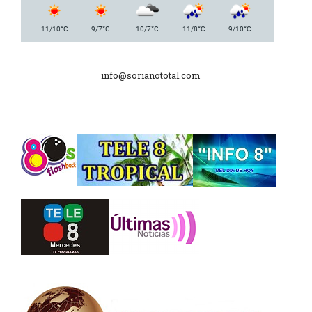
Plan de Regularización de Adeudos
°
°
°
°
°
11/10
C
9/7
C
10/7
C
11/8
C
9/10
C
Día Internacional de los Museos
info@sorianototal.com
2025
Dpto. de Higiene de la Intendencia.
Tele 8 Tropical – bloque 01
Tele 8 Tropical – bloque 02
La Noche D –
Junta Dptal. de Soriano