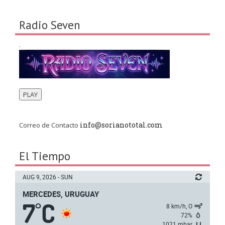
Radio Seven
.
PLAY
info@sorianototal.com
Correo de Contacto
El Tiempo
AUG 9, 2026 - SUN
MERCEDES, URUGUAY
7
C
°
8 km/h, O
72%
1021 mbar