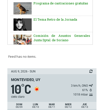
El Tema Retro de la Jornada
Comisión de Asuntos Generales
Junta Dptal. de Soriano
Aniversario del Natalicio del Gral.
José G. Artigas
Batallón “Asencio” de Infantería N° 5
Feed has no items.
Junta Dptal. de Soriano
AUG 9, 2026 - SUN
MONTEVIDEO, UY
10
C
5ª y 6ª fecha de los campeonatos
°
3 km/h, ONO
nacionales de AUVO
61%
1018 mbar
cielo claro
Delegación de la Embajada de Japón
DOM
LUN
MAR
MIER
JUE
08/09
08/10
08/11
08/12
08/13