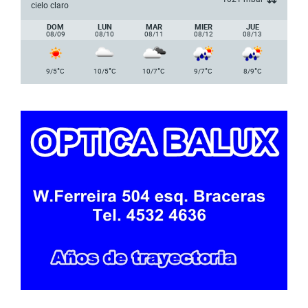
cielo claro
DOM
LUN
MAR
MIER
JUE
08/09
08/10
08/11
08/12
08/13
°
°
°
°
°
9/5
C
10/5
C
10/7
C
9/7
C
8/9
C