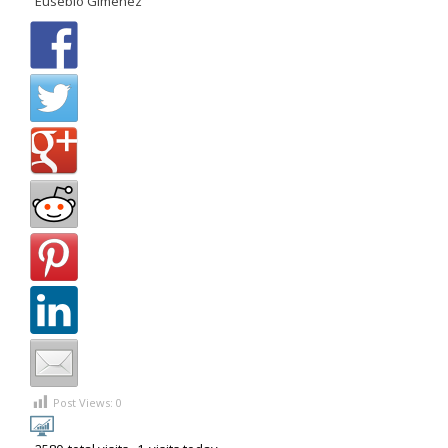
“Eusebio Giménez”
Post Views:
0