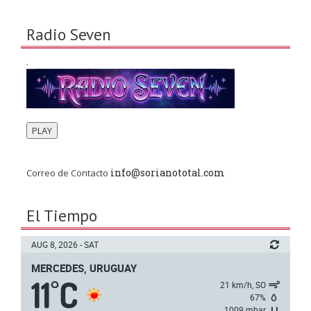
Radio Seven
.
PLAY
info@sorianototal.com
Correo de Contacto
El Tiempo
AUG 8, 2026 - SAT
MERCEDES, URUGUAY
11
C
°
21 km/h, SO
67%
1009 mbar