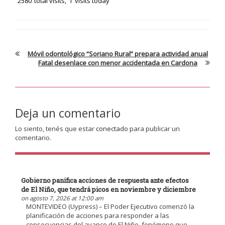
2580
total visits,
1
visits today
Móvil odontológico “Soriano Rural” prepara actividad anual
Fatal desenlace con menor accidentada en Cardona
Deja un comentario
Lo siento, tenés que estar
conectado
para publicar un
comentario.
Gobierno panifica acciones de respuesta ante efectos
de El Niño, que tendrá picos en noviembre y diciembre
on agosto 7, 2026 at 12:00 am
MONTEVIDEO (Uypress) – El Poder Ejecutivo comenzó la
planificación de acciones para responder a las
consecuencias del avance de El Niño, fenómeno que