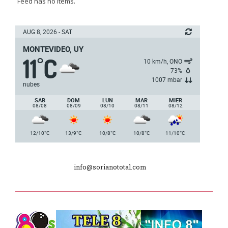
Feed has no items.
Batallón “Asencio” de Infantería N° 5
AUG 8, 2026 - SAT
MONTEVIDEO, UY
Junta Dptal. de Soriano
11
C
°
10 km/h, ONO
73%
1007 mbar
5ª y 6ª fecha de los campeonatos
nubes
nacionales de AUVO
SAB
DOM
LUN
MAR
MIER
08/08
08/09
08/10
08/11
08/12
Delegación de la Embajada de Japón
°
°
°
°
°
12/10
C
13/9
C
10/8
C
10/8
C
11/10
C
Plan de Regularización de Adeudos
info@sorianototal.com
Día Internacional de los Museos
2025
Dpto. de Higiene de la Intendencia.