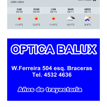
cielo claro
SAB
DOM
LUN
MAR
MIER
08/08
08/09
08/10
08/11
08/12
°
°
°
°
°
11/5
C
12/5
C
11/5
C
10/7
C
8/9
C