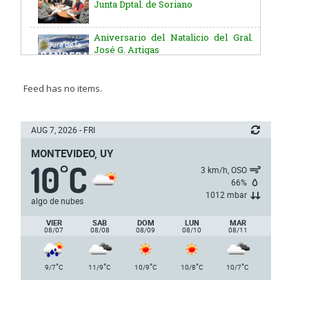
Aniversario del Natalicio del Gral.
José G. Artigas
Batallón “Asencio” de Infantería N° 5
Feed has no items.
Junta Dptal. de Soriano
AUG 7, 2026 - FRI
MONTEVIDEO, UY
10
C
5ª y 6ª fecha de los campeonatos
°
3 km/h, OSO
nacionales de AUVO
66%
1012 mbar
algo de nubes
Delegación de la Embajada de Japón
VIER
SAB
DOM
LUN
MAR
08/07
08/08
08/09
08/10
08/11
Plan de Regularización de Adeudos
°
°
°
°
°
9/7
C
11/9
C
10/9
C
10/8
C
10/7
C
Día Internacional de los Museos