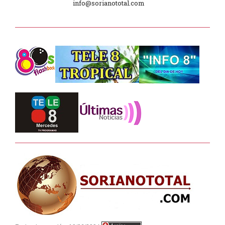
info@sorianototal.com
2025
Dpto. de Higiene de la Intendencia.
Tele 8 Tropical – bloque 01
Tele 8 Tropical – bloque 02
La Noche D –
Junta Dptal. de Soriano
Juramento de Fidelidad al Pabellón
Nacional