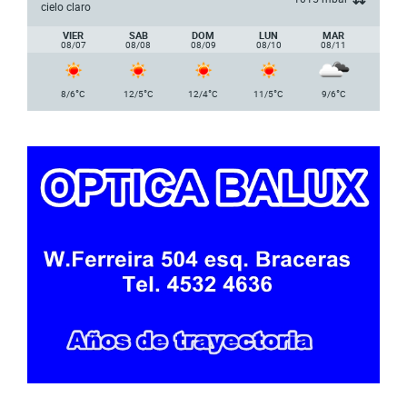
cielo claro
VIER
SAB
DOM
LUN
MAR
08/07
08/08
08/09
08/10
08/11
°
°
°
°
°
8/6
C
12/5
C
12/4
C
11/5
C
9/6
C