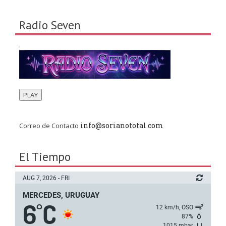
Radio Seven
.
PLAY
info@sorianototal.com
Correo de Contacto
El Tiempo
AUG 7, 2026 - FRI
MERCEDES, URUGUAY
6
C
°
12 km/h, OSO
87%
1015 mbar