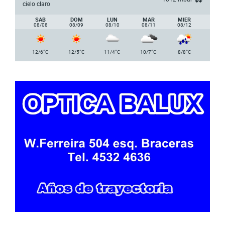
cielo claro
SAB
DOM
LUN
MAR
MIER
08/08
08/09
08/10
08/11
08/12
°
°
°
°
°
12/6
C
12/5
C
11/4
C
10/7
C
8/8
C