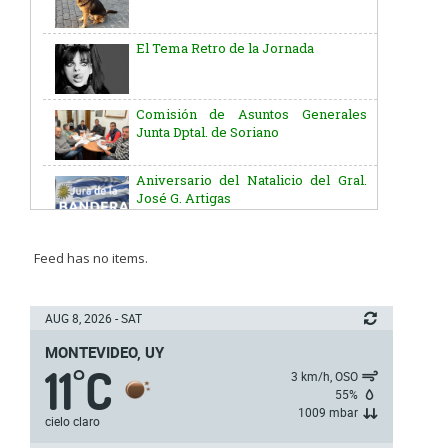
El Tema Retro de la Jornada
Comisión de Asuntos Generales
Junta Dptal. de Soriano
Aniversario del Natalicio del Gral.
José G. Artigas
Batallón “Asencio” de Infantería N° 5
Feed has no items.
Junta Dptal. de Soriano
AUG 8, 2026 - SAT
MONTEVIDEO, UY
11
C
5ª y 6ª fecha de los campeonatos
°
3 km/h, OSO
nacionales de AUVO
55%
1009 mbar
cielo claro
Delegación de la Embajada de Japón