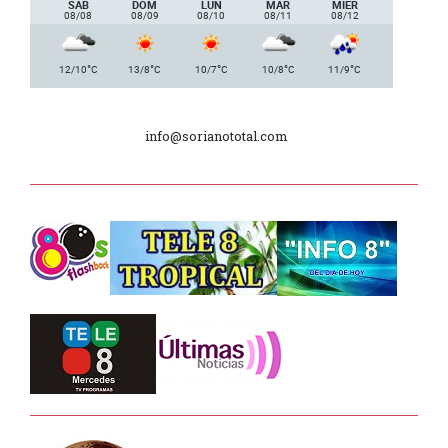
SAB
DOM
LUN
MAR
MIER
08/08
08/09
08/10
08/11
08/12
Plan de Regularización de Adeudos
°
°
°
°
°
12/10
C
13/8
C
10/7
C
10/8
C
11/9
C
Día Internacional de los Museos
info@sorianototal.com
2025
Dpto. de Higiene de la Intendencia.
Tele 8 Tropical – bloque 01
Tele 8 Tropical – bloque 02
La Noche D –