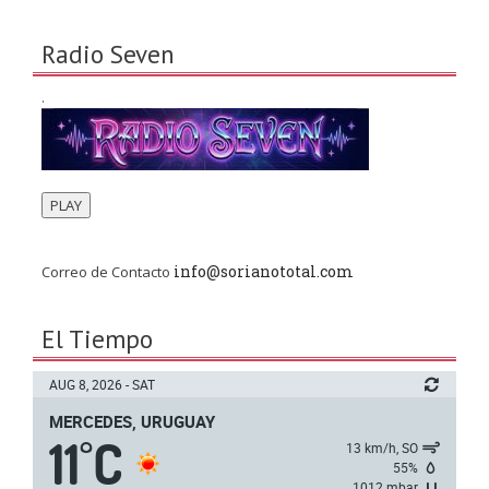
Radio Seven
.
PLAY
info@sorianototal.com
Correo de Contacto
El Tiempo
AUG 8, 2026 - SAT
MERCEDES, URUGUAY
11
C
°
13 km/h, SO
55%
1012 mbar