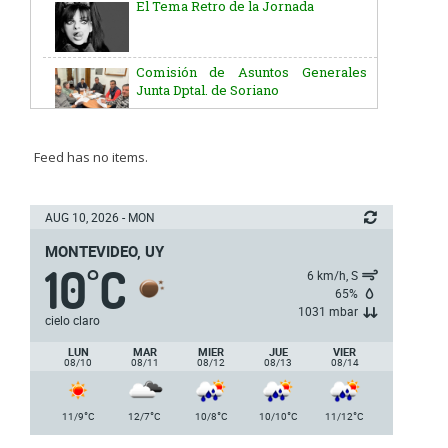
Comisión de Asuntos Generales
Junta Dptal. de Soriano
Aniversario del Natalicio del Gral.
José G. Artigas
Batallón “Asencio” de Infantería N° 5
Feed has no items.
Junta Dptal. de Soriano
AUG 10, 2026 - MON
MONTEVIDEO, UY
10
C
5ª y 6ª fecha de los campeonatos
°
6 km/h, S
nacionales de AUVO
65%
1031 mbar
cielo claro
Delegación de la Embajada de Japón
LUN
MAR
MIER
JUE
VIER
08/10
08/11
08/12
08/13
08/14
Plan de Regularización de Adeudos
°
°
°
°
°
11/9
C
12/7
C
10/8
C
10/10
C
11/12
C