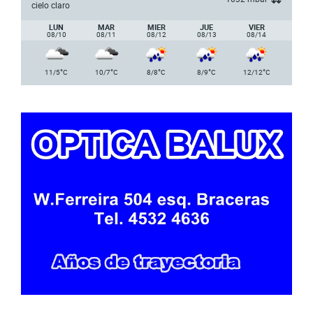
cielo claro
LUN
MAR
MIER
JUE
VIER
08/10
08/11
08/12
08/13
08/14
°
°
°
°
°
11/5
C
10/7
C
8/8
C
8/9
C
12/12
C