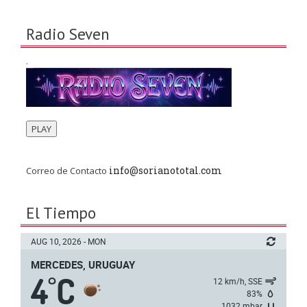
Radio Seven
.
PLAY
info@sorianototal.com
Correo de Contacto
El Tiempo
AUG 10, 2026 - MON
MERCEDES, URUGUAY
4
C
°
12 km/h, SSE
83%
1032 mbar