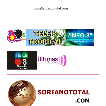
Día Internacional de los Museos
info@sorianototal.com
2025
Dpto. de Higiene de la Intendencia.
Tele 8 Tropical – bloque 01
Tele 8 Tropical – bloque 02
La Noche D –
Junta Dptal. de Soriano
Juramento de Fidelidad al Pabellón
Nacional