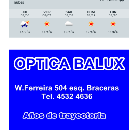
nubes
JUE
VIER
SAB
DOM
LUN
08/06
08/07
08/08
08/09
08/10
°
°
°
°
°
15/9
C
11/6
C
12/5
C
12/6
C
11/5
C