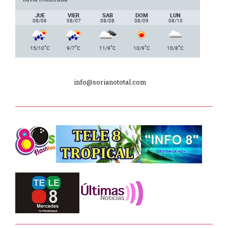
Delegación de la Embajada de Japón
JUE
VIER
SAB
DOM
LUN
08/06
08/07
08/08
08/09
08/10
Plan de Regularización de Adeudos
°
°
°
°
°
15/10
C
9/7
C
11/9
C
10/9
C
10/8
C
Día Internacional de los Museos
info@sorianototal.com
2025
Dpto. de Higiene de la Intendencia.
Tele 8 Tropical – bloque 01
Tele 8 Tropical – bloque 02
La Noche D –