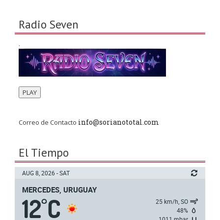
Radio Seven
.
PLAY
info@sorianototal.com
Correo de Contacto
El Tiempo
AUG 8, 2026 - SAT
MERCEDES, URUGUAY
12
C
°
25 km/h, SO
48%
1011 mbar