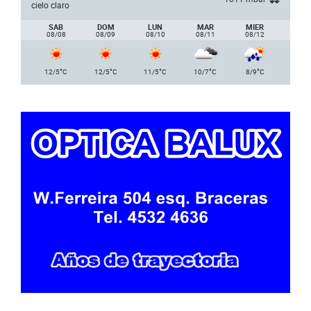
cielo claro
SAB
DOM
LUN
MAR
MIER
08/08
08/09
08/10
08/11
08/12
°
°
°
°
°
12/5
C
12/5
C
11/5
C
10/7
C
8/9
C