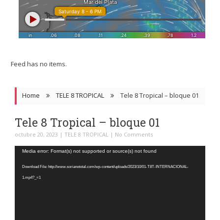
Feed has no items.
Home
TELE 8 TROPICAL
Tele 8 Tropical – bloque 01
Tele 8 Tropical – bloque 01
octubre 20, 2023
|
TELE 8 TROPICAL
|
No Comments
Reproductor
Media error: Format(s) not supported or source(s) not found
de
Download File: http://www.sorianototal.com/wp-content/uploads/2023/10/01-T8T-INTERNACIONAL-
video
1.mp4?_=1