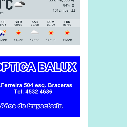
9
C
°
33 km/h, SSO
84%
1012 mbar
es
JUE
VIER
SAB
DOM
LUN
8/06
08/07
08/08
08/09
08/10
°
°
°
°
°
5/9
C
11/6
C
12/5
C
12/5
C
11/5
C