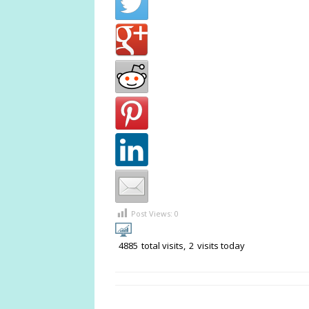
Post Views:
0
4885
total visits,
2
visits today