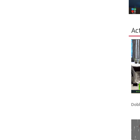
Ac
Dobl