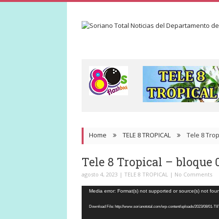
Home
TELE 8 TROPICAL
Tele 8 Trop
Tele 8 Tropical – bloque 
agosto 4, 2023
|
TELE 8 TROPICAL
|
No Comments
Reproductor
Media error: Format(s) not supported or source(s) not fou
de
Download File: http://www.sorianototal.com/wp-content/uploads/2023/08/
video