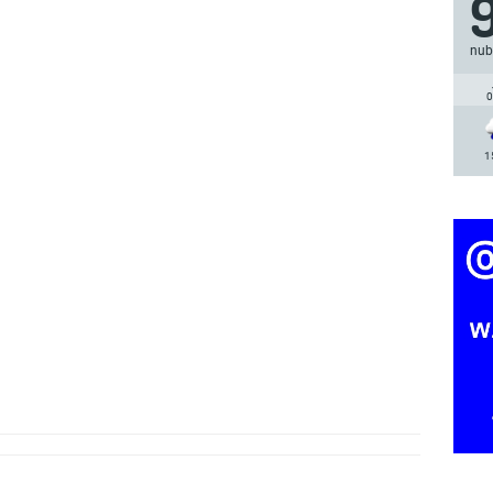
nub
0
1