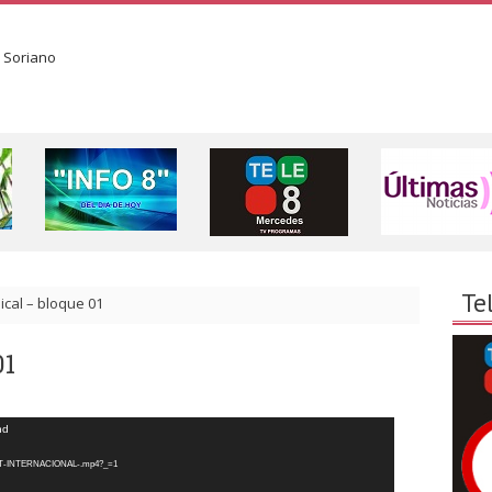
Te
ical – bloque 01
01
nd
01-T8T-INTERNACIONAL-.mp4?_=1