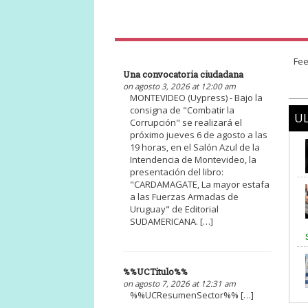
Fee
Una convocatoria ciudadana
on agosto 3, 2026 at 12:00 am
MONTEVIDEO (Uypress) - Bajo la
consigna de "Combatir la
UL
Corrupción" se realizará el
próximo jueves 6 de agosto a las
19 horas, en el Salón Azul de la
Intendencia de Montevideo, la
presentación del libro:
"CARDAMAGATE, La mayor estafa
a las Fuerzas Armadas de
Uruguay" de Editorial
SUDAMERICANA. […]
%%UCTitulo%%
on agosto 7, 2026 at 12:31 am
%%UCResumenSector%% […]