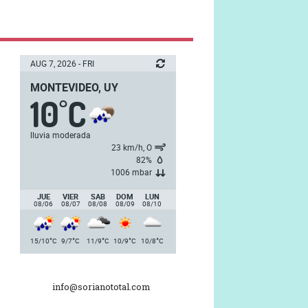
AUG 7, 2026 - FRI
MONTEVIDEO, UY
10
C
°
lluvia moderada
23 km/h, O
82%
1006 mbar
JUE
VIER
SAB
DOM
LUN
08/06
08/07
08/08
08/09
08/10
°
°
°
°
°
15/10
C
9/7
C
11/9
C
10/9
C
10/8
C
info@sorianototal.com