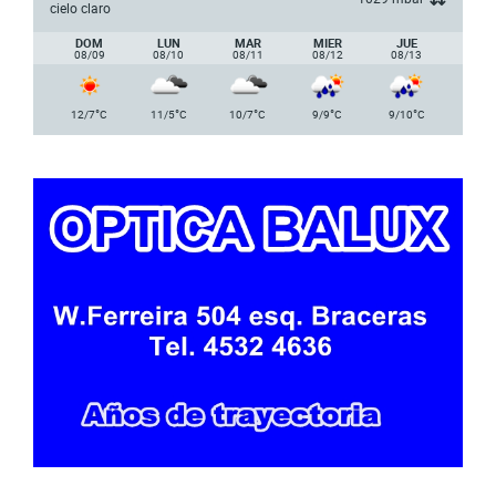
cielo claro
DOM
LUN
MAR
MIER
JUE
08/09
08/10
08/11
08/12
08/13
°
°
°
°
°
12/7
C
11/5
C
10/7
C
9/9
C
9/10
C