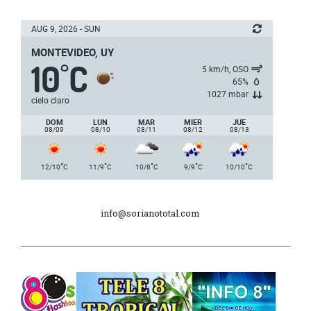
Junta Dptal. de Soriano
AUG 9, 2026 - SUN
MONTEVIDEO, UY
10
C
5ª y 6ª fecha de los campeonatos
°
5 km/h, OSO
nacionales de AUVO
65%
1027 mbar
cielo claro
Delegación de la Embajada de Japón
DOM
LUN
MAR
MIER
JUE
08/09
08/10
08/11
08/12
08/13
Plan de Regularización de Adeudos
°
°
°
°
°
12/10
C
11/9
C
10/8
C
9/9
C
10/10
C
Día Internacional de los Museos
info@sorianototal.com
2025
Dpto. de Higiene de la Intendencia.
Tele 8 Tropical – bloque 01