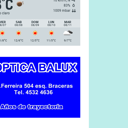
8
C
°
10 km/h, N
83%
1009 mbar
o claro
VIER
SAB
DOM
LUN
MAR
8/07
08/08
08/09
08/10
08/11
°
°
°
°
°
1/8
C
12/6
C
12/5
C
11/5
C
9/7
C