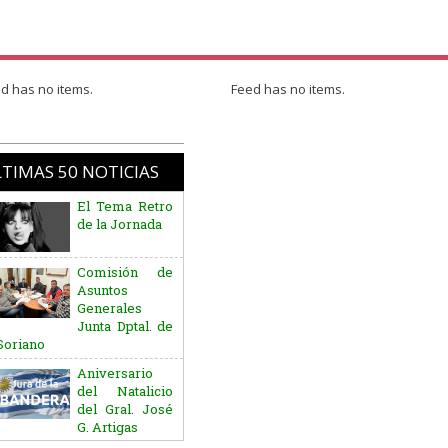
d has no items.
Feed has no items.
TIMAS 50 NOTICIAS
Comisión de
Asuntos
Generales
Junta Dptal. de
Soriano
Aniversario
del Natalicio
del Gral. José
G. Artigas
Batallón
“Asencio” de
Infantería N° 5