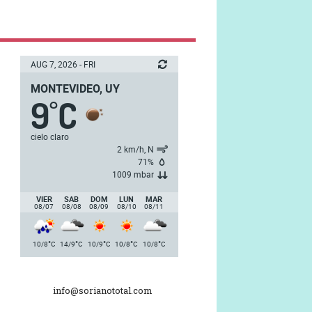
AUG 7, 2026 - FRI
MONTEVIDEO, UY
9
C
°
cielo claro
2 km/h, N
71%
1009 mbar
VIER
SAB
DOM
LUN
MAR
08/07
08/08
08/09
08/10
08/11
°
°
°
°
°
10/8
C
14/9
C
10/9
C
10/8
C
10/8
C
info@sorianototal.com