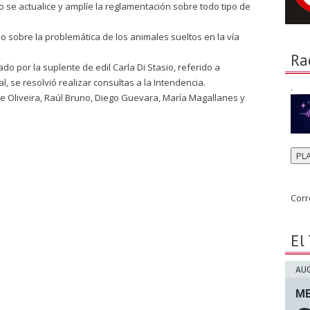
do se actualice y amplíe la reglamentación sobre todo tipo de
do sobre la problemática de los animales sueltos en la vía
Ra
do por la suplente de edil Carla Di Stasio, referido a
, se resolvió realizar consultas a la Intendencia.
.
De Oliveira, Raúl Bruno, Diego Guevara, María Magallanes y
PL
Corr
El
AUG
ME