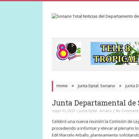
Home
Junta Dptal. Soriano
Junta 
Junta Departamental de 
mayo 31, 2023
|
Junta Dptal. Soriano
|
No Comment
Celebró una nueva reunión la Comisión de Legi
procediendo a informar y elevar al plenario l
Edil Marcelo Arballo, planteamiento solicitan