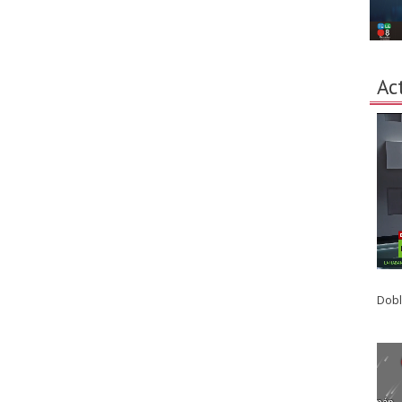
Ac
Dobl