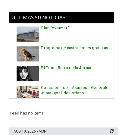
ULTIMAS 50 NOTICIAS
Plan “Avanzar”
Programa de castraciones gratuitas
El Tema Retro de la Jornada
Comisión de Asuntos Generales
Junta Dptal. de Soriano
Aniversario del Natalicio del Gral.
José G. Artigas
Feed has no items.
Batallón “Asencio” de Infantería N° 5
AUG 10, 2026 - MON