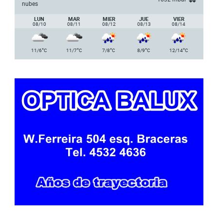
nubes
LUN
MAR
MIER
JUE
VIER
08/10
08/11
08/12
08/13
08/14
°
°
°
°
°
11/6
C
11/7
C
7/8
C
8/9
C
12/14
C