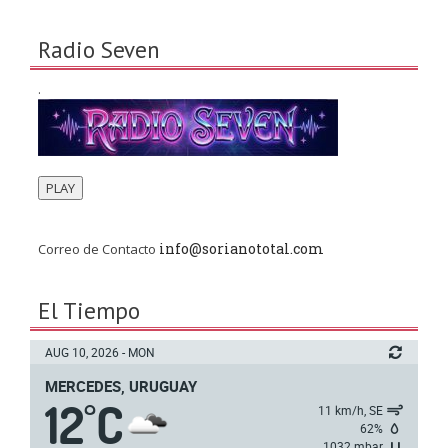
Radio Seven
.
PLAY
info@sorianototal.com
Correo de Contacto
El Tiempo
AUG 10, 2026 - MON
MERCEDES, URUGUAY
12
C
°
11 km/h, SE
62%
1032 mbar