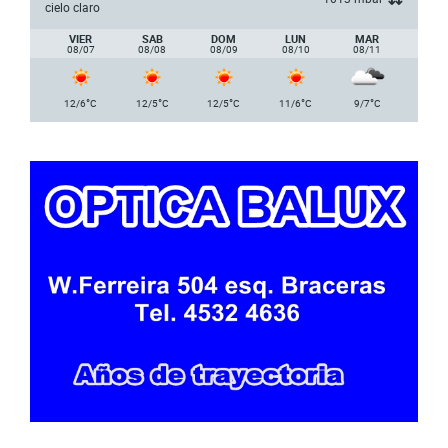
cielo claro
VIER
SAB
DOM
LUN
MAR
08/07
08/08
08/09
08/10
08/11
°
°
°
°
°
12/6
C
12/5
C
12/5
C
11/6
C
9/7
C