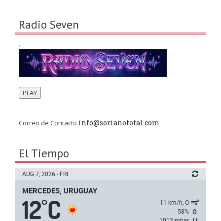
Radio Seven
.
PLAY
info@sorianototal.com
Correo de Contacto
El Tiempo
AUG 7, 2026 - FRI
MERCEDES, URUGUAY
12
C
°
11 km/h, O
58%
1013 mbar