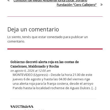
Comisión de Medio Ambiente Junta Dptal. Soriano
Fundación “Cero Callejero”
Deja un comentario
Lo siento, tenés que estar
conectado
para publicar un
comentario.
Gobierno decretó alerta roja en las costas de
Canelones, Maldonado y Rocha
on agosto 6, 2026 at 12:00 am
MONTEVIDEO (Uypress) – Desde la hora 21.00 de este
jueves 6 de agosto y hasta las 04.00 del viernes rige
una alerta roja para la franja costera, desde el arroyo
Pando hasta la localidad rochense de Aguas Dulces. […]
%%UCTitulo%%