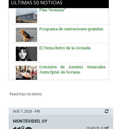
ULTIMAS 50 NOTICIAS
Programa de castraciones gratuitas
El Tema Retro de la Jornada
Comisión de Asuntos Generales
Junta Dptal. de Soriano
Aniversario del Natalicio del Gral.
José G. Artigas
Batallón “Asencio” de Infantería N° 5
Feed has no items.
Junta Dptal. de Soriano
AUG 7, 2026 - FRI
MONTEVIDEO, UY
5ª y 6ª fecha de los campeonatos
10 km/h, O