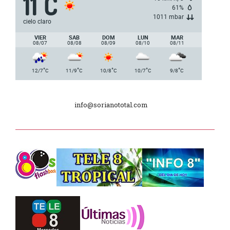
11
C
°
nacionales de AUVO
61%
1011 mbar
cielo claro
Delegación de la Embajada de Japón
VIER
SAB
DOM
LUN
MAR
08/07
08/08
08/09
08/10
08/11
Plan de Regularización de Adeudos
°
°
°
°
°
12/7
C
11/9
C
10/8
C
10/7
C
9/8
C
Día Internacional de los Museos
info@sorianototal.com
2025
Dpto. de Higiene de la Intendencia.
Tele 8 Tropical – bloque 01
Tele 8 Tropical – bloque 02