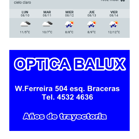
cielo claro
LUN
MAR
MIER
JUE
VIER
08/10
08/11
08/12
08/13
08/14
°
°
°
°
°
11/5
C
10/7
C
8/8
C
8/9
C
12/12
C