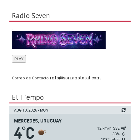
Radio Seven
.
PLAY
info@sorianototal.com
Correo de Contacto
El Tiempo
AUG 10, 2026 - MON
MERCEDES, URUGUAY
4
C
°
12 km/h, SSE
83%
1032 mbar