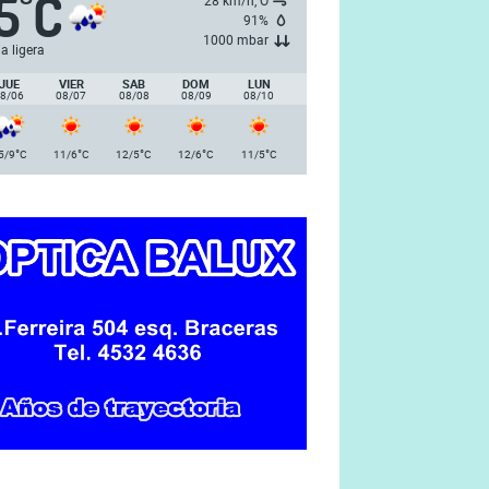
5
C
°
28 km/h, O
91%
1000 mbar
ia ligera
JUE
VIER
SAB
DOM
LUN
8/06
08/07
08/08
08/09
08/10
°
°
°
°
°
5/9
C
11/6
C
12/5
C
12/6
C
11/5
C