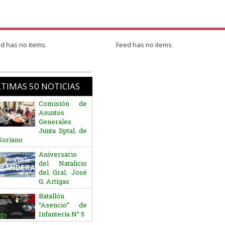
d has no items.
Feed has no items.
TIMAS 50 NOTICIAS
Comisión de
Asuntos
Generales
Junta Dptal. de
Soriano
Aniversario
del Natalicio
del Gral. José
G. Artigas
Batallón
“Asencio” de
Infantería N° 5