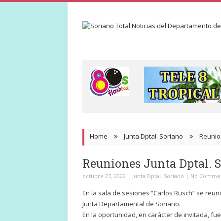
Home
Junta Dptal. Soriano
Reunio
Reuniones Junta Dptal. 
octubre 27, 2022
|
Junta Dptal. Soriano
|
No Comme
En la sala de sesiones “Carlos Rusch” se reu
Junta Departamental de Soriano.
En la oportunidad, en carácter de invitada, f