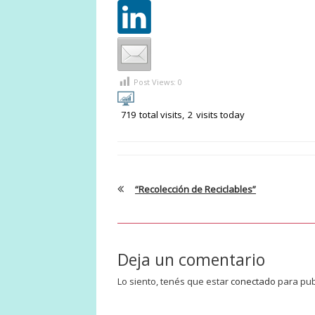
Post Views:
0
719
total visits,
2
visits today
“Recolección de Reciclables”
Deja un comentario
Lo siento, tenés que estar
conectado
para pub