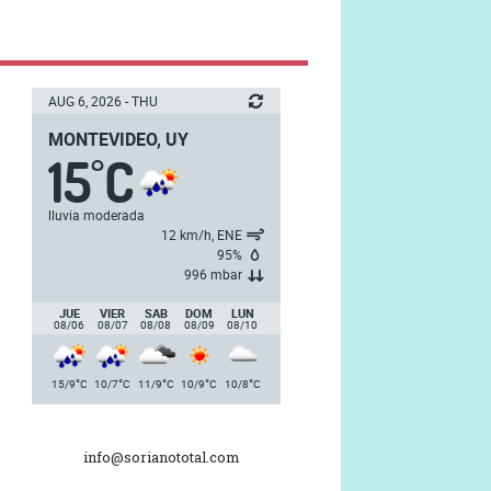
AUG 6, 2026 - THU
MONTEVIDEO, UY
15
C
°
lluvia moderada
12 km/h, ENE
95%
996 mbar
JUE
VIER
SAB
DOM
LUN
08/06
08/07
08/08
08/09
08/10
°
°
°
°
°
15/9
C
10/7
C
11/9
C
10/9
C
10/8
C
info@sorianototal.com