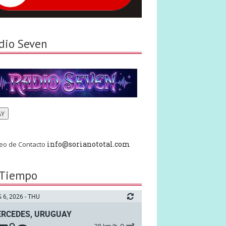
dio Seven
AY
info@sorianototal.com
eo de Contacto
 Tiempo
 6, 2026 - THU
RCEDES, URUGUAY