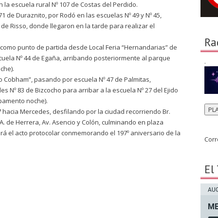
a escuela rural Nº 107 de Costas del Perdido.
71 de Duraznito, por Rodó en las escuelas Nº 49 y Nº 45,
de Risso, donde llegaron en la tarde para realizar el
Ra
e como punto de partida desde Local Feria “Hernandarias” de
scuela Nº 44 de Egaña, arribando posteriormente al parque
.
che).
ro Cobham”, pasando por escuela Nº 47 de Palmitas,
s Nº 83 de Bizcocho para arribar a la escuela Nº 27 del Ejido
pamento noche).
PL
7 hacia Mercedes, desfilando por la ciudad recorriendo Br.
s A. de Herrera, Av. Asencio y Colón, culminando en plaza
rá el acto protocolar conmemorando el 197º aniversario de la
Corr
El
AUG
ME