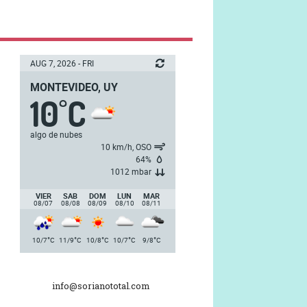
AUG 7, 2026 - FRI
MONTEVIDEO, UY
10
C
°
algo de nubes
10 km/h, OSO
64%
1012 mbar
VIER
SAB
DOM
LUN
MAR
08/07
08/08
08/09
08/10
08/11
°
°
°
°
°
10/7
C
11/9
C
10/8
C
10/7
C
9/8
C
info@sorianototal.com