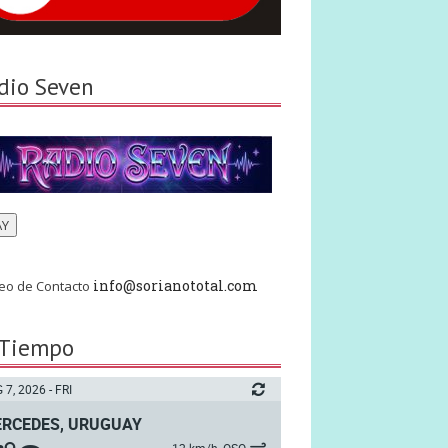
dio Seven
AY
info@sorianototal.com
eo de Contacto
 Tiempo
 7, 2026 - FRI
RCEDES, URUGUAY