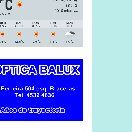
7
C
°
12 km/h, OSO
88%
1015 mbar
o claro
VIER
SAB
DOM
LUN
MAR
8/07
08/08
08/09
08/10
08/11
°
°
°
°
°
/6
C
12/5
C
12/5
C
11/6
C
9/7
C