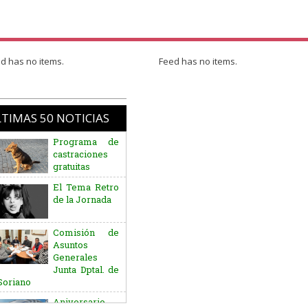
d has no items.
Feed has no items.
TIMAS 50 NOTICIAS
El Tema Retro
de la Jornada
Comisión de
Asuntos
Generales
Junta Dptal. de
Soriano
Aniversario
del Natalicio
del Gral. José
G. Artigas