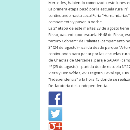
Mercedes, habiendo comenzado este lunes en l
La primera etapa pasó por la escuela rural Nº 
continuando hasta Local Feria “Hernandarias” 
campamento y pasar la noche.
La 2ª etapa de este martes 23 de agosto tien
Risso, pasando por escuela Nº 48 de Risso, e
“Arturo Cobham” de Palmitas (campamento no
3ª (24 de agosto) – salida desde parque “Artu
continuando para pasar por las escuelas rurale
de Chacras de Mercedes, paraje SADAM (cam
4ª (25 de agosto) – partida desde escuela Nº 2
Viera y Benavídez, Av. Fregeiro, Lavalleja, Lui
“Independencia” a la hora 15 donde se realiza
Declaratoria de la Independencia.