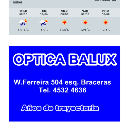
nubes
MIER
JUE
VIER
SAB
DOM
08/05
08/06
08/07
08/08
08/09
°
°
°
°
°
17/14
C
16/8
C
11/6
C
12/6
C
12/6
C