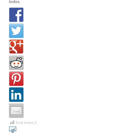
todos.
Post Views:
0