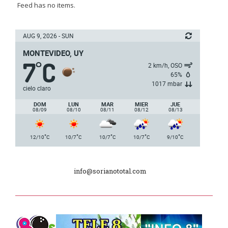
Feed has no items.
Batallón “Asencio” de Infantería N° 5
AUG 9, 2026 - SUN
MONTEVIDEO, UY
Junta Dptal. de Soriano
7
C
°
2 km/h, OSO
65%
1017 mbar
5ª y 6ª fecha de los campeonatos
cielo claro
nacionales de AUVO
DOM
LUN
MAR
MIER
JUE
08/09
08/10
08/11
08/12
08/13
Delegación de la Embajada de Japón
°
°
°
°
°
12/10
C
10/7
C
10/7
C
10/7
C
9/10
C
Plan de Regularización de Adeudos
info@sorianototal.com
Día Internacional de los Museos
2025
Dpto. de Higiene de la Intendencia.