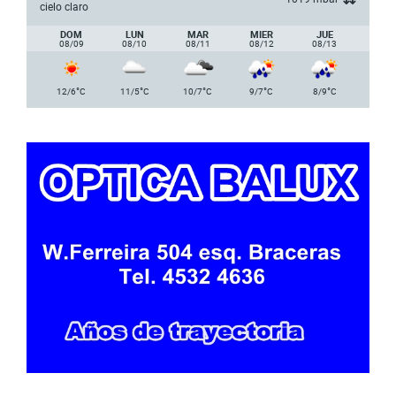
cielo claro
DOM
LUN
MAR
MIER
JUE
08/09
08/10
08/11
08/12
08/13
°
°
°
°
°
12/6
C
11/5
C
10/7
C
9/7
C
8/9
C