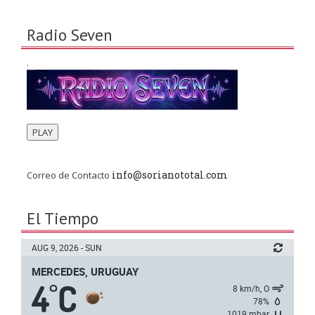
Radio Seven
.
PLAY
info@sorianototal.com
Correo de Contacto
El Tiempo
AUG 9, 2026 - SUN
MERCEDES, URUGUAY
4
C
°
8 km/h, O
78%
1019 mbar