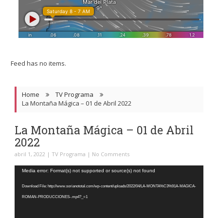
Feed has no items.
Home
TV Programa
La Montaña Mágica – 01 de Abril 2022
La Montaña Mágica – 01 de Abril
2022
abril 1, 2022
|
TV Programa
|
No Comments
Reproductor
Media error: Format(s) not supported or source(s) not found
de
Download File: http://www.sorianototal.com/wp-content/uploads/2022/04/LA-MONTA%C3%91A-MAGICA-
video
ROMAN-PRODUCCIONES-.mp4?_=1