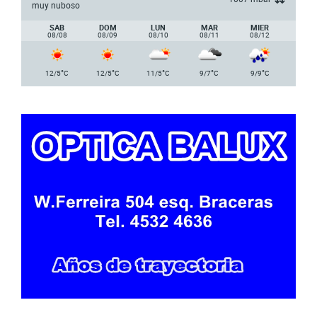
muy nuboso
SAB
DOM
LUN
MAR
MIER
08/08
08/09
08/10
08/11
08/12
°
°
°
°
°
12/5
C
12/5
C
11/5
C
9/7
C
9/9
C