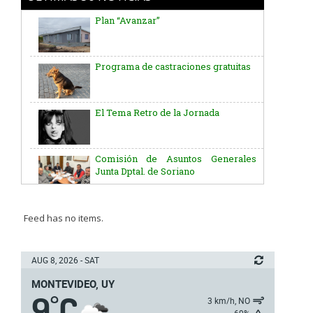
Plan “Avanzar”
Programa de castraciones gratuitas
El Tema Retro de la Jornada
Comisión de Asuntos Generales
Junta Dptal. de Soriano
Aniversario del Natalicio del Gral.
José G. Artigas
Feed has no items.
Batallón “Asencio” de Infantería N° 5
AUG 8, 2026 - SAT
MONTEVIDEO, UY
9
C
Junta Dptal. de Soriano
°
3 km/h, NO
69%