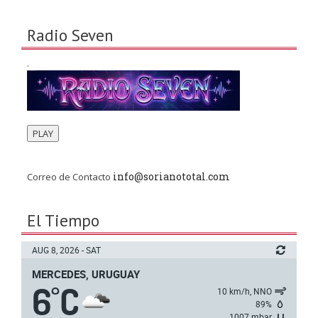
Radio Seven
.
PLAY
info@sorianototal.com
Correo de Contacto
El Tiempo
AUG 8, 2026 - SAT
MERCEDES, URUGUAY
6
C
°
10 km/h, NNO
89%
1007 mbar