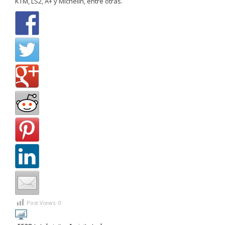
KTM, LS2, A+ y Michelin, entre otras.
Post Views:
0