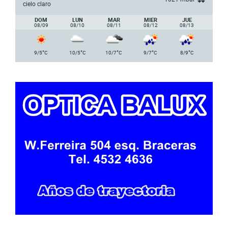
cielo claro
DOM
LUN
MAR
MIER
JUE
08/09
08/10
08/11
08/12
08/13
°
°
°
°
°
9/5
C
10/5
C
10/7
C
9/7
C
8/9
C