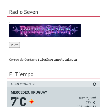
Radio Seven
.
PLAY
info@sorianototal.com
Correo de Contacto
El Tiempo
AUG 9, 2026 - SUN
MERCEDES, URUGUAY
7
C
°
8 km/h, O
72%
1021 mbar