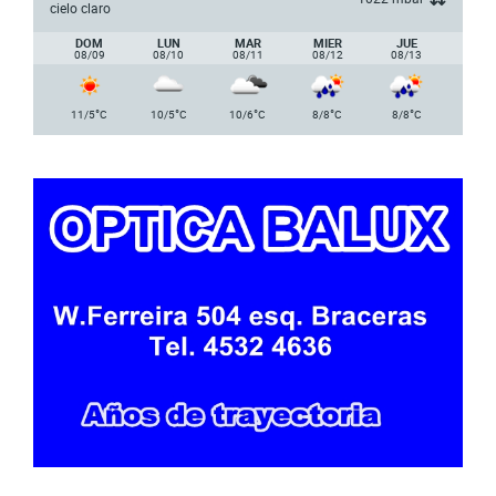
cielo claro
DOM
LUN
MAR
MIER
JUE
08/09
08/10
08/11
08/12
08/13
°
°
°
°
°
11/5
C
10/5
C
10/6
C
8/8
C
8/8
C