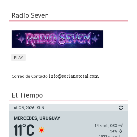
Radio Seven
.
PLAY
info@sorianototal.com
Correo de Contacto
El Tiempo
AUG 9, 2026 - SUN
MERCEDES, URUGUAY
11
C
°
14 km/h, OSO
54%
1022 mbar