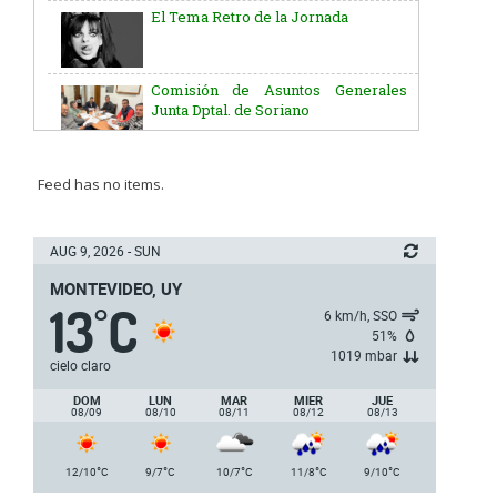
El Tema Retro de la Jornada
Comisión de Asuntos Generales
Junta Dptal. de Soriano
Aniversario del Natalicio del Gral.
José G. Artigas
Feed has no items.
Batallón “Asencio” de Infantería N° 5
AUG 9, 2026 - SUN
MONTEVIDEO, UY
13
C
Junta Dptal. de Soriano
°
6 km/h, SSO
51%
1019 mbar
cielo claro
5ª y 6ª fecha de los campeonatos
DOM
LUN
MAR
MIER
JUE
nacionales de AUVO
08/09
08/10
08/11
08/12
08/13
Delegación de la Embajada de Japón
°
°
°
°
°
12/10
C
9/7
C
10/7
C
11/8
C
9/10
C