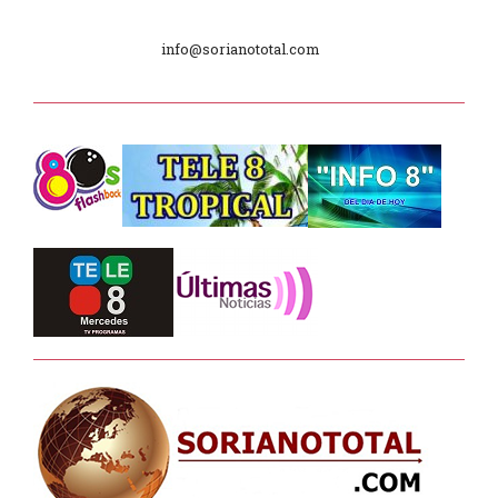
Plan de Regularización de Adeudos
info@sorianototal.com
Día Internacional de los Museos
2025
Dpto. de Higiene de la Intendencia.
Tele 8 Tropical – bloque 01
Tele 8 Tropical – bloque 02
La Noche D –
Junta Dptal. de Soriano