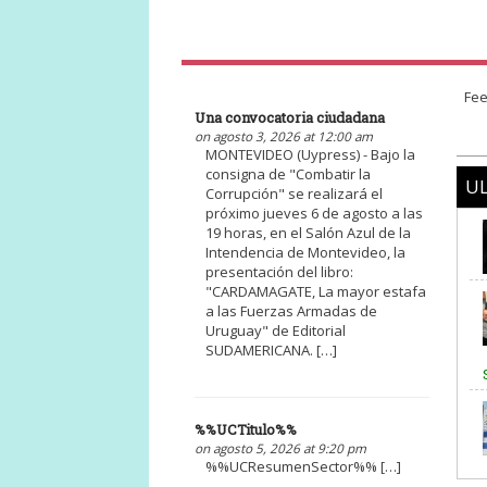
Fee
Una convocatoria ciudadana
on agosto 3, 2026 at 12:00 am
MONTEVIDEO (Uypress) - Bajo la
consigna de "Combatir la
UL
Corrupción" se realizará el
próximo jueves 6 de agosto a las
19 horas, en el Salón Azul de la
Intendencia de Montevideo, la
presentación del libro:
"CARDAMAGATE, La mayor estafa
a las Fuerzas Armadas de
Uruguay" de Editorial
SUDAMERICANA. […]
%%UCTitulo%%
on agosto 5, 2026 at 9:20 pm
%%UCResumenSector%% […]