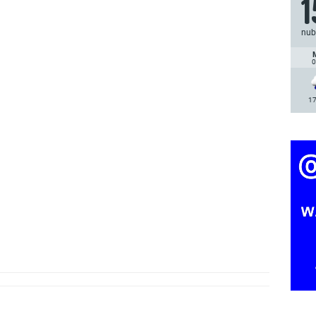
1
nub
0
17