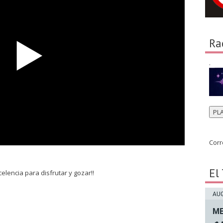
Ra
.
PL
Corr
El
lencia para disfrutar y gozar!!
AUG
ME