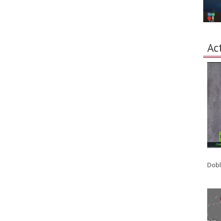
Ac
Dobl