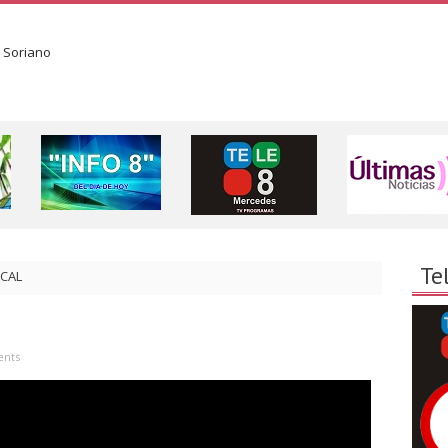
Te
ICAL
nts