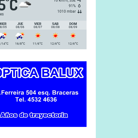
5
C
°
10 km/h, SSE
91%
1010 mbar
es
MIER
JUE
VIER
SAB
DOM
8/05
08/06
08/07
08/08
08/09
°
°
°
°
°
/14
C
16/8
C
11/6
C
12/6
C
12/6
C