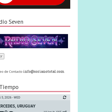
dio Seven
AY
info@sorianototal.com
eo de Contacto
 Tiempo
 5, 2026 - WED
RCEDES, URUGUAY