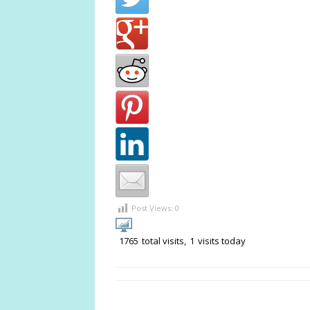
Post Views:
0
1765
total visits,
1
visits today