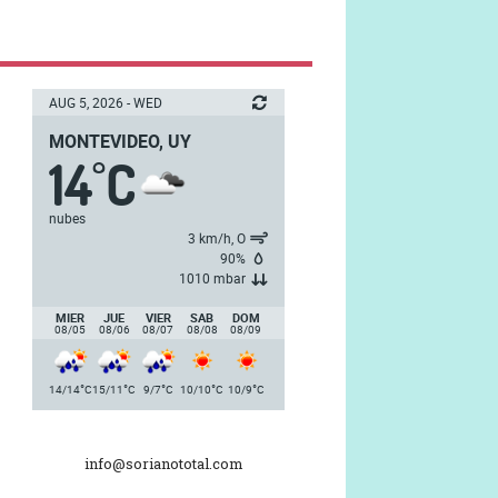
AUG 5, 2026 - WED
MONTEVIDEO, UY
14
C
°
nubes
3 km/h, O
90%
1010 mbar
MIER
JUE
VIER
SAB
DOM
08/05
08/06
08/07
08/08
08/09
°
°
°
°
°
14/14
C
15/11
C
9/7
C
10/10
C
10/9
C
info@sorianototal.com