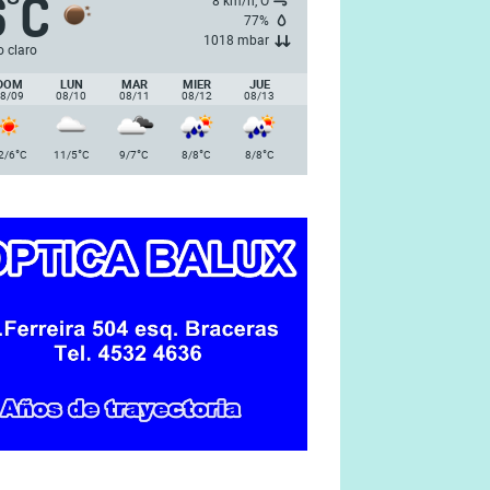
6
C
°
8 km/h, O
77%
1018 mbar
o claro
DOM
LUN
MAR
MIER
JUE
8/09
08/10
08/11
08/12
08/13
°
°
°
°
°
2/6
C
11/5
C
9/7
C
8/8
C
8/8
C