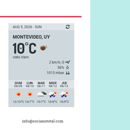
AUG 9, 2026 - SUN
MONTEVIDEO, UY
10
C
°
cielo claro
2 km/h, O
56%
1015 mbar
DOM
LUN
MAR
MIER
JUE
08/09
08/10
08/11
08/12
08/13
°
°
°
°
°
12/10
C
10/7
C
10/7
C
10/8
C
10/9
C
info@sorianototal.com