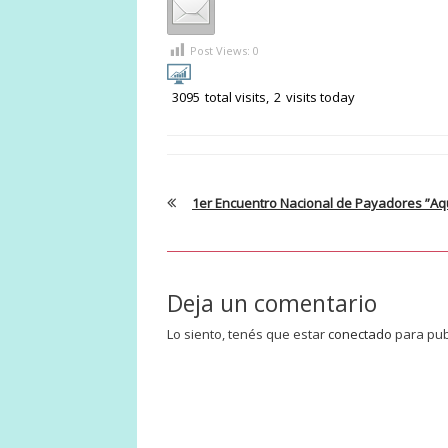
Post Views:
0
3095
total visits,
2
visits today
1er Encuentro Nacional de Payadores ”Aquí
Deja un comentario
Lo siento, tenés que estar
conectado
para pub