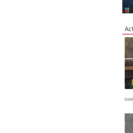
Ac
Dobl