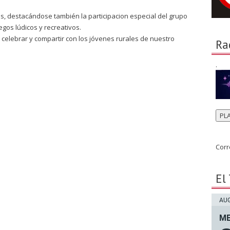
res, destacándose también la participacion especial del grupo
gos lúdicos y recreativos.
celebrar y compartir con los jóvenes rurales de nuestro
Ra
.
PL
Corr
El
AUG
ME