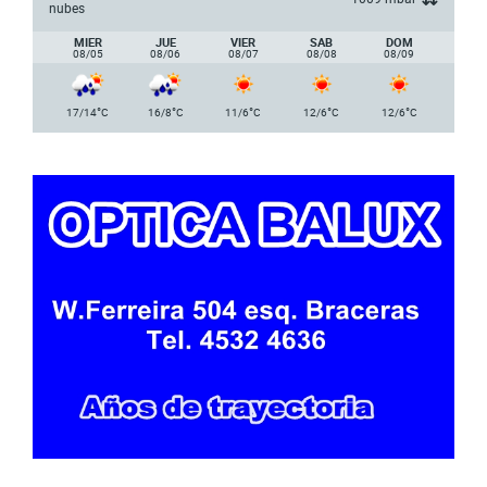
nubes
MIER
JUE
VIER
SAB
DOM
08/05
08/06
08/07
08/08
08/09
°
°
°
°
°
17/14
C
16/8
C
11/6
C
12/6
C
12/6
C