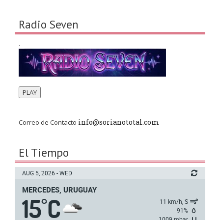
Radio Seven
.
PLAY
info@sorianototal.com
Correo de Contacto
El Tiempo
AUG 5, 2026 - WED
MERCEDES, URUGUAY
15
C
°
11 km/h, S
91%
1009 mbar