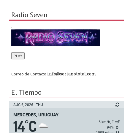
Radio Seven
.
PLAY
info@sorianototal.com
Correo de Contacto
El Tiempo
AUG 6, 2026 - THU
MERCEDES, URUGUAY
14
C
°
5 km/h, E
94%
1008 mbar