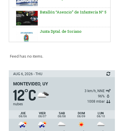
Batallón “Asencio” de Infantería N° 5
Junta Dptal. de Soriano
5ª y 6ª fecha de los campeonatos
nacionales de AUVO
Feed has no items.
Delegación de la Embajada de Japón
AUG 6, 2026 - THU
MONTEVIDEO, UY
12
C
Plan de Regularización de Adeudos
°
3 km/h, NNE
96%
1008 mbar
nubes
Día Internacional de los Museos
JUE
VIER
SAB
DOM
LUN
2025
08/06
08/07
08/08
08/09
08/10
Dpto. de Higiene de la Intendencia.