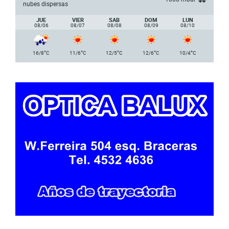
nubes dispersas
JUE
VIER
SAB
DOM
LUN
08/06
08/07
08/08
08/09
08/10
°
°
°
°
°
16/8
C
11/6
C
12/5
C
12/6
C
10/4
C