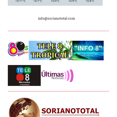
°
°
°
°
°
15/11
C
10/7
C
10/9
C
10/9
C
10/8
C
Tele 8 Tropical – bloque 01
info@sorianototal.com
Tele 8 Tropical – bloque 02
La Noche D –
Junta Dptal. de Soriano
Juramento de Fidelidad al Pabellón
Nacional
Batallón “Asencio” de Infantería N° 5