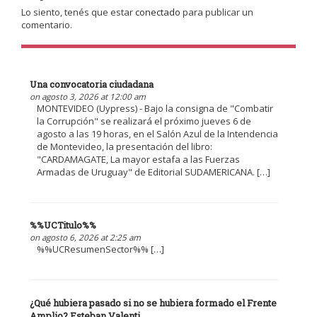
Lo siento, tenés que estar
conectado
para publicar un
comentario.
Una convocatoria ciudadana
on agosto 3, 2026 at 12:00 am
MONTEVIDEO (Uypress) - Bajo la consigna de "Combatir
la Corrupción" se realizará el próximo jueves 6 de
agosto a las 19 horas, en el Salón Azul de la Intendencia
de Montevideo, la presentación del libro:
"CARDAMAGATE, La mayor estafa a las Fuerzas
Armadas de Uruguay" de Editorial SUDAMERICANA. […]
%%UCTitulo%%
on agosto 6, 2026 at 2:25 am
%%UCResumenSector%% […]
¿Qué hubiera pasado si no se hubiera formado el Frente
Amplio? Esteban Valenti