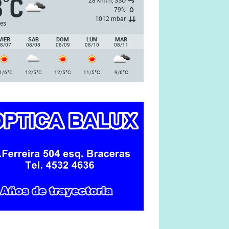
8
C
°
28 km/h, SSO
79%
1012 mbar
es
VIER
SAB
DOM
LUN
MAR
8/07
08/08
08/09
08/10
08/11
°
°
°
°
°
1/6
C
12/5
C
12/5
C
11/5
C
9/6
C