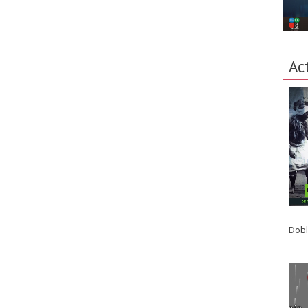
Ac
Dobl