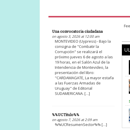
Fee
Una convocatoria ciudadana
on agosto 3, 2026 at 12:00 am
MONTEVIDEO (Uypress) - Bajo la
consigna de "Combatir la
UL
Corrupción" se realizará el
próximo jueves 6 de agosto a las
19 horas, en el Salón Azul de la
Intendencia de Montevideo, la
presentación del libro:
"CARDAMAGATE, La mayor estafa
a las Fuerzas Armadas de
Uruguay" de Editorial
SUDAMERICANA. […]
%%UCTitulo%%
on agosto 7, 2026 at 2:09 am
%%UCResumenSector%% […]