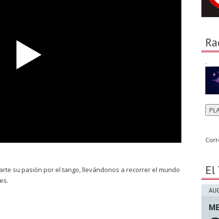
Ra
.
PL
Corr
El
mparte su pasión por el tango, llevándonos a recorrer el mundo
es.
AUG
ME