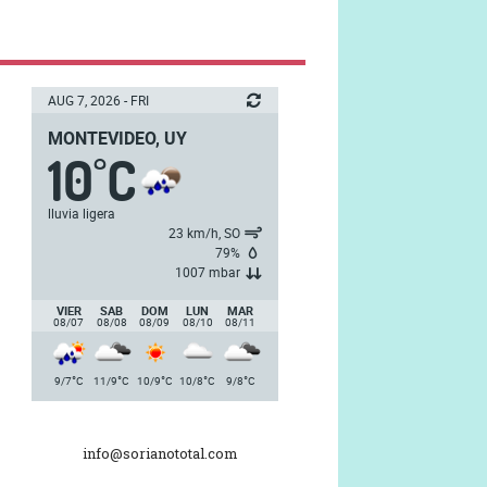
AUG 7, 2026 - FRI
MONTEVIDEO, UY
10
C
°
lluvia ligera
23 km/h, SO
79%
1007 mbar
VIER
SAB
DOM
LUN
MAR
08/07
08/08
08/09
08/10
08/11
°
°
°
°
°
9/7
C
11/9
C
10/9
C
10/8
C
9/8
C
info@sorianototal.com