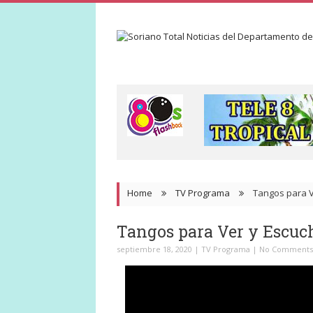
Home
TV Programa
Tangos para V
Tangos para Ver y Escuch
septiembre 18, 2020
|
TV Programa
|
No Comments