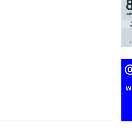
nub
0
1