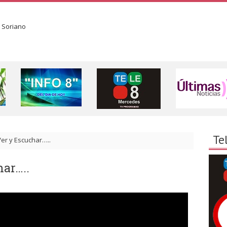
Te
er y Escuchar…..
ar…..