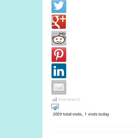
Post Views:
0
2059
total visits,
1
visits today