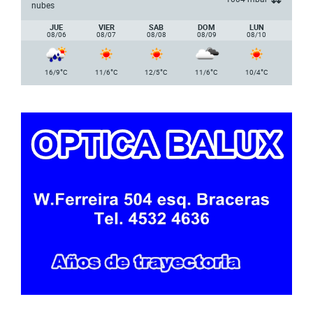
nubes
JUE
VIER
SAB
DOM
LUN
08/06
08/07
08/08
08/09
08/10
°
°
°
°
°
16/9
C
11/6
C
12/5
C
11/6
C
10/4
C