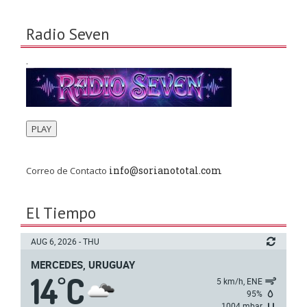
Radio Seven
.
PLAY
info@sorianototal.com
Correo de Contacto
El Tiempo
AUG 6, 2026 - THU
MERCEDES, URUGUAY
14
C
°
5 km/h, ENE
95%
1004 mbar