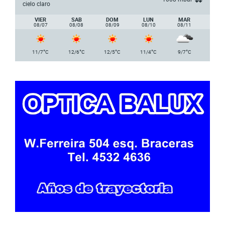
cielo claro
VIER
SAB
DOM
LUN
MAR
08/07
08/08
08/09
08/10
08/11
°
°
°
°
°
11/7
C
12/6
C
12/5
C
11/4
C
9/7
C