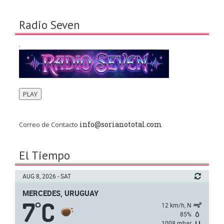
Radio Seven
.
PLAY
info@sorianototal.com
Correo de Contacto
El Tiempo
AUG 8, 2026 - SAT
MERCEDES, URUGUAY
7
C
°
12 km/h, N
85%
1008 mbar