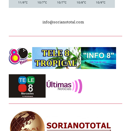
°
°
°
°
°
11/9
C
10/7
C
10/7
C
10/8
C
10/9
C
Día Internacional de los Museos
info@sorianototal.com
2025
Dpto. de Higiene de la Intendencia.
Tele 8 Tropical – bloque 01
Tele 8 Tropical – bloque 02
La Noche D –
Junta Dptal. de Soriano