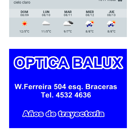
cielo claro
DOM
LUN
MAR
MIER
JUE
08/09
08/10
08/11
08/12
08/13
°
°
°
°
°
12/5
C
11/5
C
9/7
C
8/8
C
8/8
C