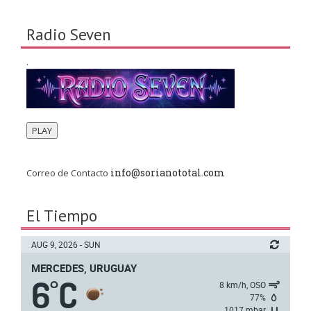
Radio Seven
.
PLAY
info@sorianototal.com
Correo de Contacto
El Tiempo
AUG 9, 2026 - SUN
MERCEDES, URUGUAY
6
C
°
8 km/h, OSO
77%
1017 mbar