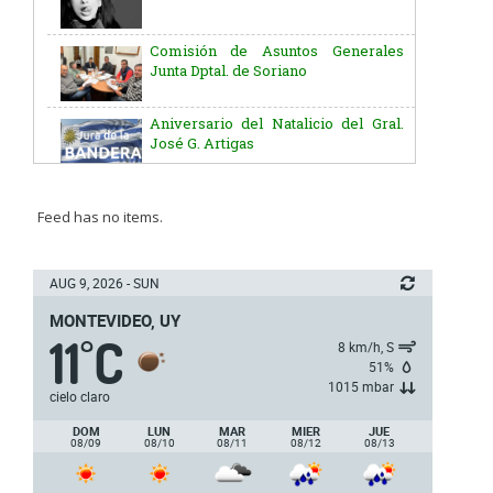
Comisión de Asuntos Generales
Junta Dptal. de Soriano
Aniversario del Natalicio del Gral.
José G. Artigas
Batallón “Asencio” de Infantería N° 5
Feed has no items.
Junta Dptal. de Soriano
AUG 9, 2026 - SUN
MONTEVIDEO, UY
11
C
5ª y 6ª fecha de los campeonatos
°
8 km/h, S
nacionales de AUVO
51%
1015 mbar
cielo claro
Delegación de la Embajada de Japón
DOM
LUN
MAR
MIER
JUE
08/09
08/10
08/11
08/12
08/13
Plan de Regularización de Adeudos