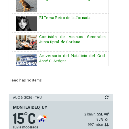
Comisión de Asuntos Generales
Junta Dptal. de Soriano
Aniversario del Natalicio del Gral.
José G. Artigas
Batallón “Asencio” de Infantería N° 5
Junta Dptal. de Soriano
Feed has no items.
5ª y 6ª fecha de los campeonatos
AUG 6, 2026 - THU
nacionales de AUVO
MONTEVIDEO, UY
15
C
°
Delegación de la Embajada de Japón
2 km/h, SSE
95%
997 mbar
lluvia moderada