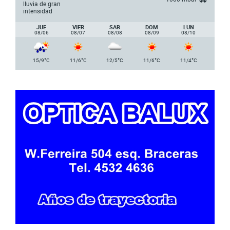
lluvia de gran
intensidad
JUE
VIER
SAB
DOM
LUN
08/06
08/07
08/08
08/09
08/10
°
°
°
°
°
15/9
C
11/6
C
12/5
C
11/6
C
11/4
C