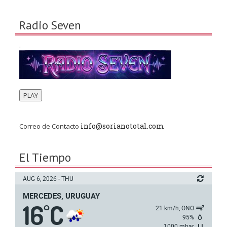
Radio Seven
.
PLAY
info@sorianototal.com
Correo de Contacto
El Tiempo
AUG 6, 2026 - THU
MERCEDES, URUGUAY
16
C
°
21 km/h, ONO
95%
1000 mbar