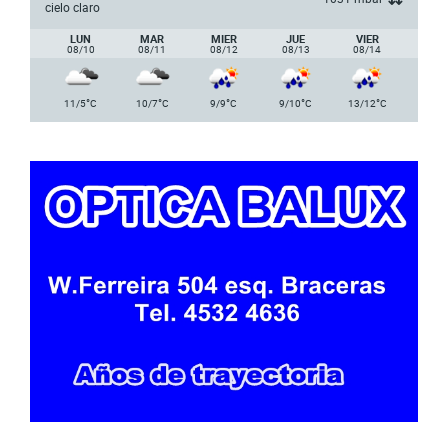
cielo claro
LUN
MAR
MIER
JUE
VIER
08/10
08/11
08/12
08/13
08/14
°
°
°
°
°
11/5
C
10/7
C
9/9
C
9/10
C
13/12
C