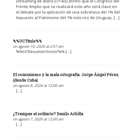
(streaming de diario El País) afirmó que el Congreso del
Frente Amplio que se realizará este año será clave en
el debate por la aplicación de una sobretasa del 1% del
Impuesto al Patrimonio del 1% más rico de Uruguay. […]
%%UCTitulo%%
on agosto 10, 2026 at 2:57 am
%%UCResumenSector%% […]
El comunismo y la mala ortografía. Jorge Ángel Pérez
(desde Cuba)
on agosto 8, 2026 at 12:00 am
[…]
¿Trampas al solitario? Danilo Arbilla
on agosto 7, 2026 at 12:00 am
[…]