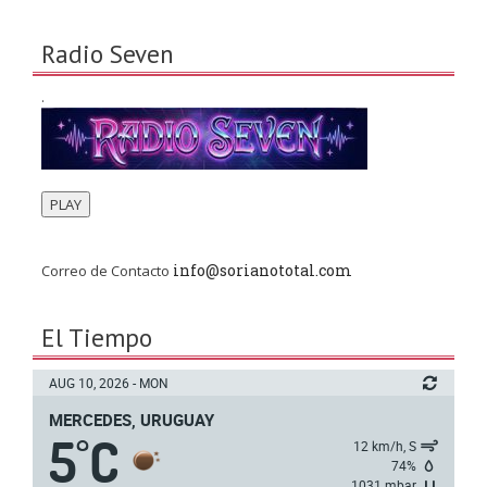
Radio Seven
.
PLAY
info@sorianototal.com
Correo de Contacto
El Tiempo
AUG 10, 2026 - MON
MERCEDES, URUGUAY
5
C
°
12 km/h, S
74%
1031 mbar