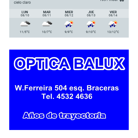
cielo claro
LUN
MAR
MIER
JUE
VIER
08/10
08/11
08/12
08/13
08/14
°
°
°
°
°
11/5
C
10/7
C
9/9
C
9/10
C
13/12
C