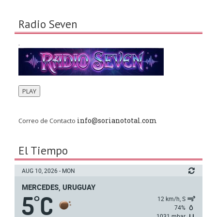
Radio Seven
.
PLAY
info@sorianototal.com
Correo de Contacto
El Tiempo
AUG 10, 2026 - MON
MERCEDES, URUGUAY
5
C
°
12 km/h, S
74%
1031 mbar