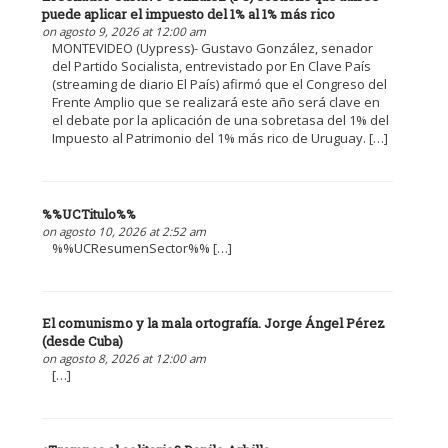
puede aplicar el impuesto del 1% al 1% más rico
on agosto 9, 2026 at 12:00 am
MONTEVIDEO (Uypress)- Gustavo González, senador
del Partido Socialista, entrevistado por En Clave País
(streaming de diario El País) afirmó que el Congreso del
Frente Amplio que se realizará este año será clave en
el debate por la aplicación de una sobretasa del 1% del
Impuesto al Patrimonio del 1% más rico de Uruguay. […]
%%UCTitulo%%
on agosto 10, 2026 at 2:52 am
%%UCResumenSector%% […]
El comunismo y la mala ortografía. Jorge Ángel Pérez
(desde Cuba)
on agosto 8, 2026 at 12:00 am
[…]