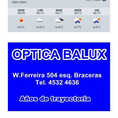
cielo claro
DOM
LUN
MAR
MIER
JUE
08/09
08/10
08/11
08/12
08/13
°
°
°
°
°
9/5
C
10/5
C
10/6
C
8/7
C
8/9
C