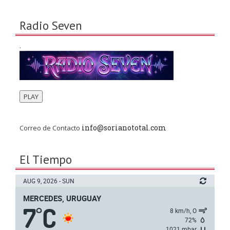
Radio Seven
.
PLAY
info@sorianototal.com
Correo de Contacto
El Tiempo
AUG 9, 2026 - SUN
MERCEDES, URUGUAY
7
C
°
8 km/h, O
72%
1021 mbar