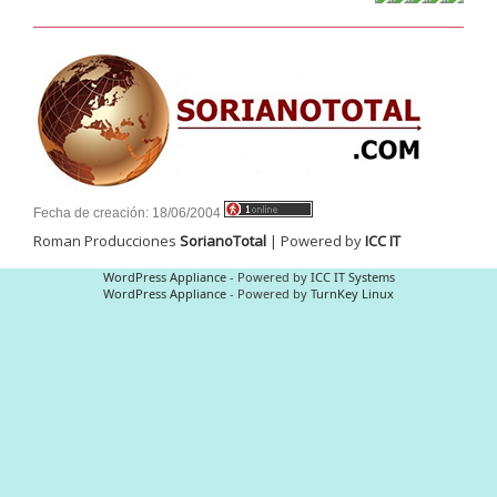
La Noche D –
Junta Dptal. de Soriano
Juramento de Fidelidad al Pabellón
Nacional
Fecha de creación:
18/06/2004
Batallón “Asencio” de Infantería N° 5
Roman Producciones
SorianoTotal
|
Powered by
ICC IT
WordPress Appliance
- Powered by
ICC IT Systems
WordPress Appliance
- Powered by
TurnKey Linux
Junta Dptal. de Soriano
“Día internacional de acción por la
salud de las mujeres”
Educación Vial