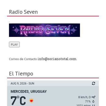
Radio Seven
.
PLAY
info@sorianototal.com
Correo de Contacto
El Tiempo
AUG 9, 2026 - SUN
MERCEDES, URUGUAY
7
C
°
8 km/h, O
71%
1021 mbar