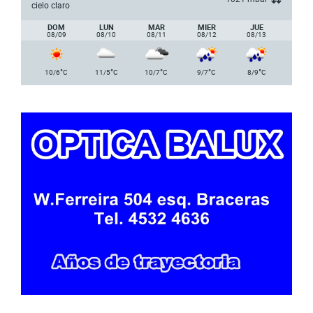
cielo claro
DOM
LUN
MAR
MIER
JUE
08/09
08/10
08/11
08/12
08/13
°
°
°
°
°
10/6
C
11/5
C
10/7
C
9/7
C
8/9
C