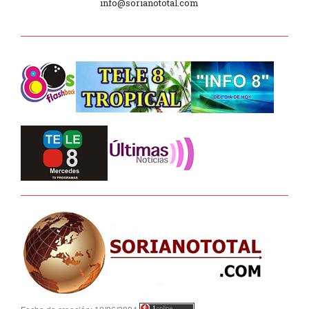
info@sorianototal.com
2025
Dpto. de Higiene de la Intendencia.
Tele 8 Tropical – bloque 01
Tele 8 Tropical – bloque 02
La Noche D –
Junta Dptal. de Soriano
Juramento de Fidelidad al Pabellón
Nacional