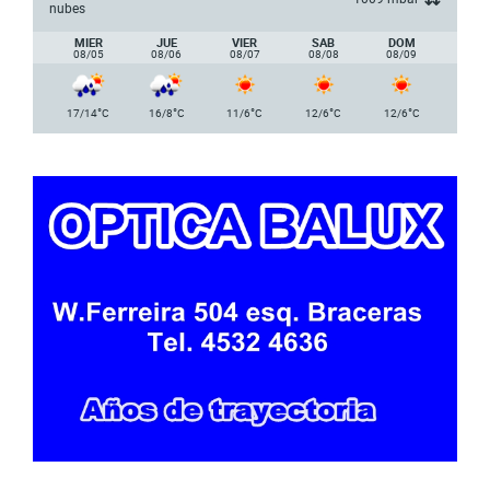
nubes
MIER
JUE
VIER
SAB
DOM
08/05
08/06
08/07
08/08
08/09
°
°
°
°
°
17/14
C
16/8
C
11/6
C
12/6
C
12/6
C