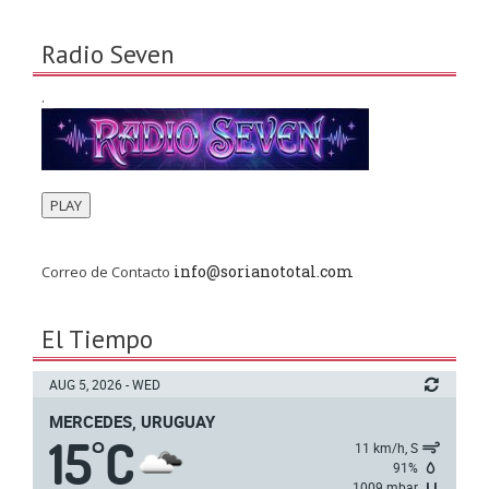
Radio Seven
.
PLAY
info@sorianototal.com
Correo de Contacto
El Tiempo
AUG 5, 2026 - WED
MERCEDES, URUGUAY
15
C
°
11 km/h, S
91%
1009 mbar