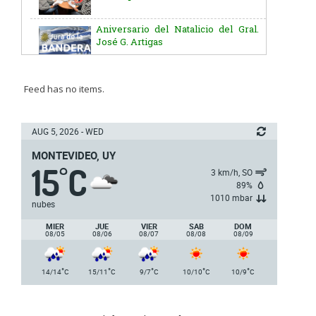
Aniversario del Natalicio del Gral.
José G. Artigas
Batallón “Asencio” de Infantería N° 5
Feed has no items.
Junta Dptal. de Soriano
AUG 5, 2026 - WED
MONTEVIDEO, UY
15
C
5ª y 6ª fecha de los campeonatos
°
3 km/h, SO
nacionales de AUVO
89%
1010 mbar
nubes
Delegación de la Embajada de Japón
MIER
JUE
VIER
SAB
DOM
08/05
08/06
08/07
08/08
08/09
Plan de Regularización de Adeudos
°
°
°
°
°
14/14
C
15/11
C
9/7
C
10/10
C
10/9
C
Día Internacional de los Museos