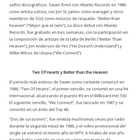
sellos discográficos. Swain firmó con Atlantic Records en 1986
como artista solista, con Jon St. James como manager y otros
miembros de SSQ como músicos de respaldo. “Better than
heaven” (“Mejor que el cielo”), su disco debut con Atlantic
Records, fue grabado en tres semanas, con la participación en
la composición de artistas de la talla de Berlín (“Better Than
Heaven”), Jon Anderson de Yes (“He Doesn’t Understand”) y
Willie Wilcox de Utopia (“We Connect”).
Two Of Hearts y Better than the Heaven
El periodo más exitoso de Swain como cantante comenzó en
1986. “Two Of Hearts”, el primer sencillo, se convirtió en una hit
internacional, alcanzando el puesto #3 en el Billboard Hot 100.
El siguiente sencillo, “We Connect”, fue lanzado en 1987 y se
convirtió en un éxito del Top 40.
“Dos de corazones”, fue emitida muchísimas veces por radio
durante la segunda mitad de 1986, y el video promocional del
single se estrenó el mismo año en MTV. A finales de ese año
Swain había cantado en vivo en varios programas de