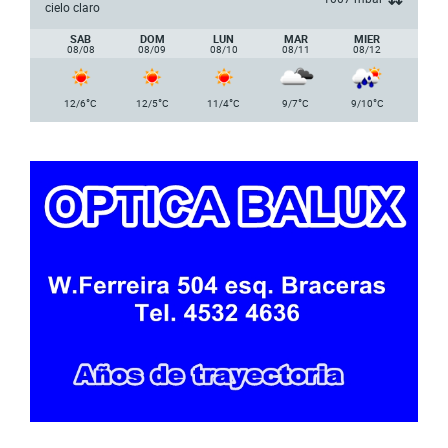
cielo claro
SAB
DOM
LUN
MAR
MIER
08/08
08/09
08/10
08/11
08/12
°
°
°
°
°
12/6
C
12/5
C
11/4
C
9/7
C
9/10
C