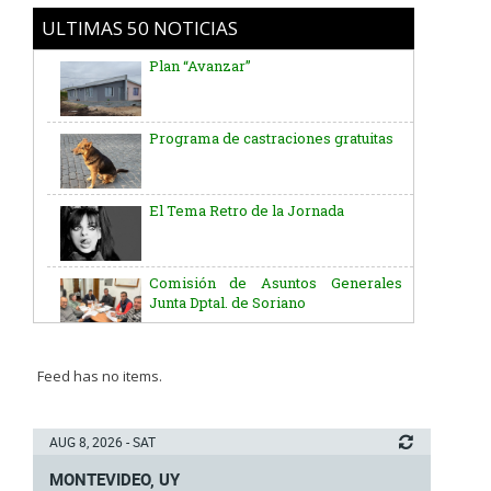
ULTIMAS 50 NOTICIAS
Programa de castraciones gratuitas
El Tema Retro de la Jornada
Comisión de Asuntos Generales
Junta Dptal. de Soriano
Aniversario del Natalicio del Gral.
José G. Artigas
Batallón “Asencio” de Infantería N° 5
Feed has no items.
Junta Dptal. de Soriano
AUG 8, 2026 - SAT
MONTEVIDEO, UY