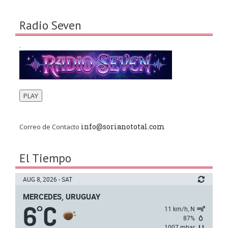
Radio Seven
.
PLAY
info@sorianototal.com
Correo de Contacto
El Tiempo
AUG 8, 2026 - SAT
MERCEDES, URUGUAY
6
C
°
11 km/h, N
87%
1007 mbar