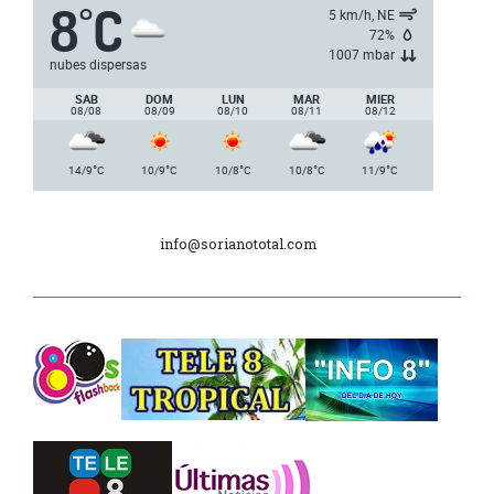
8
C
°
5ª y 6ª fecha de los campeonatos
5 km/h, NE
nacionales de AUVO
72%
1007 mbar
nubes dispersas
Delegación de la Embajada de Japón
SAB
DOM
LUN
MAR
MIER
08/08
08/09
08/10
08/11
08/12
Plan de Regularización de Adeudos
°
°
°
°
°
14/9
C
10/9
C
10/8
C
10/8
C
11/9
C
Día Internacional de los Museos
info@sorianototal.com
2025
Dpto. de Higiene de la Intendencia.
Tele 8 Tropical – bloque 01
Tele 8 Tropical – bloque 02