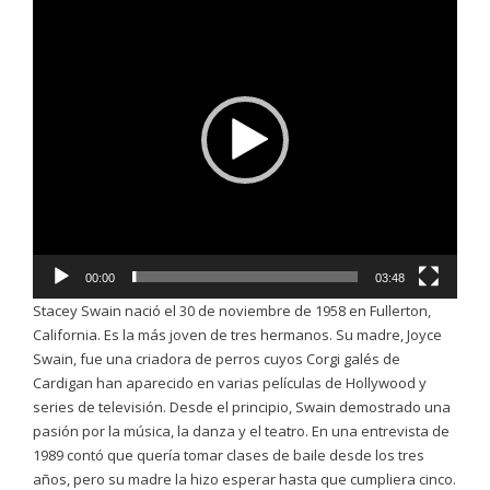
de
video
00:00
03:48
Stacey Swain nació el 30 de noviembre de 1958 en Fullerton,
California.​ Es la más joven de tres hermanos. Su madre, Joyce
Swain, fue una criadora de perros cuyos Corgi galés de
Cardigan han aparecido en varias películas de Hollywood y
series de televisión. Desde el principio, Swain demostrado una
pasión por la música, la danza y el teatro. En una entrevista de
1989 contó que quería tomar clases de baile desde los tres
años, pero su madre la hizo esperar hasta que cumpliera cinco.