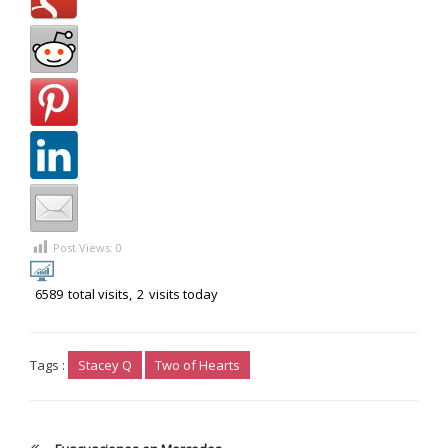
Post Views:
0
6589
total visits,
2
visits today
Tags :
Stacey Q
Two of Hearts