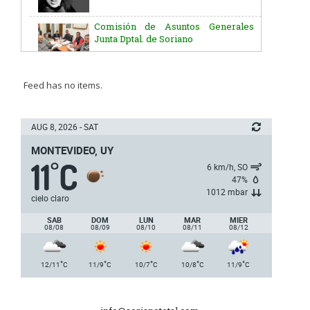
Comisión de Asuntos Generales
Junta Dptal. de Soriano
Aniversario del Natalicio del Gral.
José G. Artigas
Feed has no items.
Batallón “Asencio” de Infantería N° 5
AUG 8, 2026 - SAT
MONTEVIDEO, UY
11
C
Junta Dptal. de Soriano
°
6 km/h, SO
47%
1012 mbar
cielo claro
5ª y 6ª fecha de los campeonatos
SAB
DOM
LUN
MAR
MIER
nacionales de AUVO
08/08
08/09
08/10
08/11
08/12
Delegación de la Embajada de Japón
°
°
°
°
°
12/11
C
11/9
C
10/7
C
10/8
C
11/9
C
Plan de Regularización de Adeudos