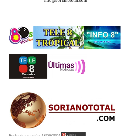
info@sorianototal.com
Día Internacional de los Museos
2025
Dpto. de Higiene de la Intendencia.
Tele 8 Tropical – bloque 01
Tele 8 Tropical – bloque 02
La Noche D –
Junta Dptal. de Soriano
Juramento de Fidelidad al Pabellón
Fecha de creación:
18/06/2004