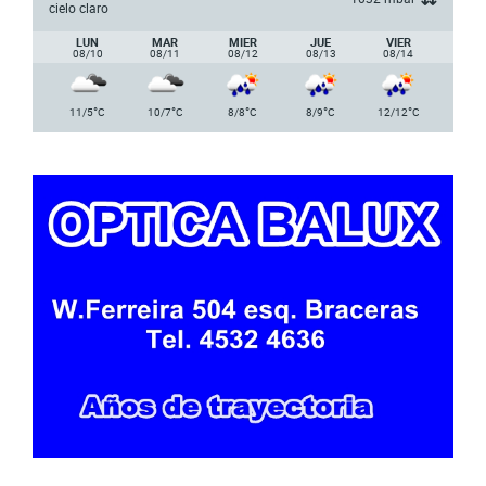
cielo claro
LUN
MAR
MIER
JUE
VIER
08/10
08/11
08/12
08/13
08/14
°
°
°
°
°
11/5
C
10/7
C
8/8
C
8/9
C
12/12
C