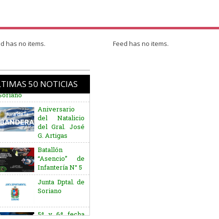
d has no items.
Feed has no items.
TIMAS 50 NOTICIAS
Aniversario
del Natalicio
del Gral. José
G. Artigas
Batallón
“Asencio” de
Infantería N° 5
Junta Dptal. de
Soriano
5ª y 6ª fecha
de los