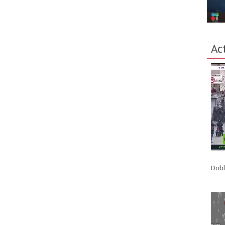
Ac
Dobl