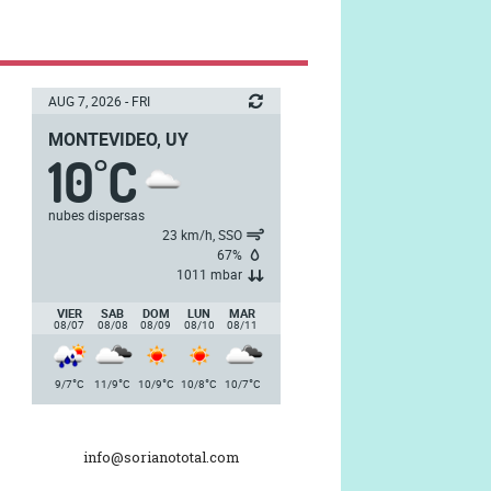
AUG 7, 2026 - FRI
MONTEVIDEO, UY
10
C
°
nubes dispersas
23 km/h, SSO
67%
1011 mbar
VIER
SAB
DOM
LUN
MAR
08/07
08/08
08/09
08/10
08/11
°
°
°
°
°
9/7
C
11/9
C
10/9
C
10/8
C
10/7
C
info@sorianototal.com