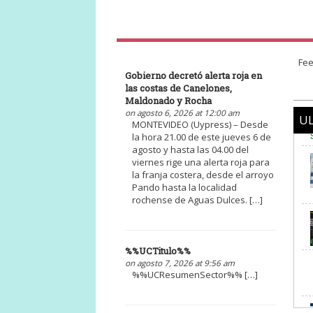
Fee
Gobierno decretó alerta roja en
las costas de Canelones,
Maldonado y Rocha
on agosto 6, 2026 at 12:00 am
UL
MONTEVIDEO (Uypress) – Desde
la hora 21.00 de este jueves 6 de
agosto y hasta las 04.00 del
viernes rige una alerta roja para
la franja costera, desde el arroyo
Pando hasta la localidad
rochense de Aguas Dulces. […]
%%UCTitulo%%
on agosto 7, 2026 at 9:56 am
%%UCResumenSector%% […]