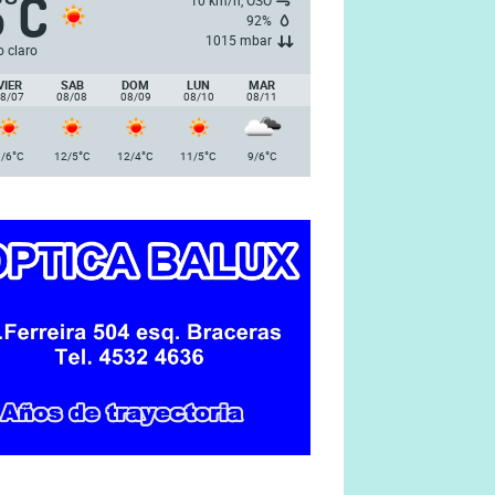
5
C
°
10 km/h, OSO
92%
1015 mbar
o claro
VIER
SAB
DOM
LUN
MAR
8/07
08/08
08/09
08/10
08/11
°
°
°
°
°
/6
C
12/5
C
12/4
C
11/5
C
9/6
C