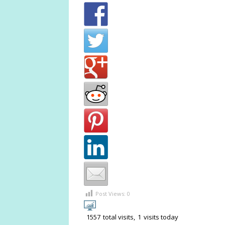
Post Views:
0
1557
total visits,
1
visits today