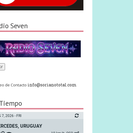
dio Seven
AY
info@sorianototal.com
eo de Contacto
 Tiempo
 7, 2026 - FRI
RCEDES, URUGUAY