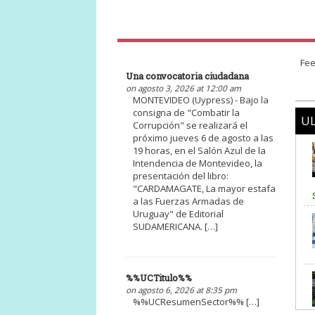
Fee
Una convocatoria ciudadana
on agosto 3, 2026 at 12:00 am
MONTEVIDEO (Uypress) - Bajo la
consigna de "Combatir la
UL
Corrupción" se realizará el
próximo jueves 6 de agosto a las
19 horas, en el Salón Azul de la
Intendencia de Montevideo, la
presentación del libro:
"CARDAMAGATE, La mayor estafa
a las Fuerzas Armadas de
Uruguay" de Editorial
SUDAMERICANA. […]
%%UCTitulo%%
on agosto 6, 2026 at 8:35 pm
%%UCResumenSector%% […]