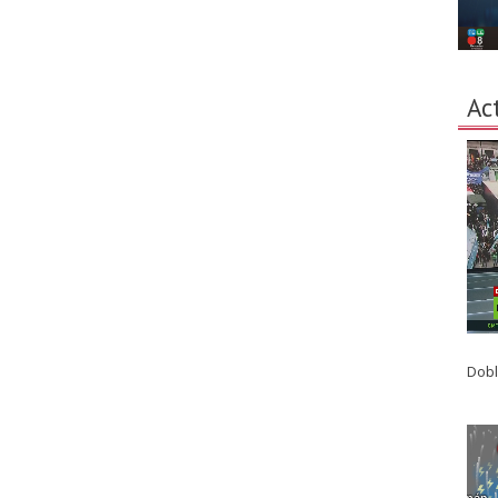
Ac
Dobl