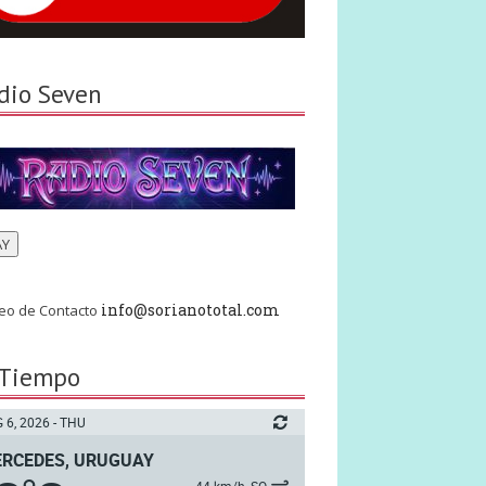
dio Seven
AY
info@sorianototal.com
eo de Contacto
 Tiempo
 6, 2026 - THU
RCEDES, URUGUAY