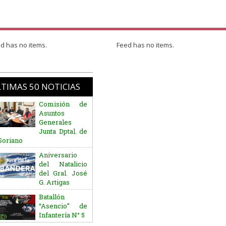
d has no items.
Feed has no items.
TIMAS 50 NOTICIAS
Comisión de
Asuntos
Generales
Junta Dptal. de
Soriano
Aniversario
del Natalicio
del Gral. José
G. Artigas
Batallón
“Asencio” de
Infantería N° 5