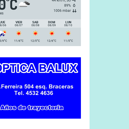
10
C
°
44 km/h, SO
89%
1006 mbar
es
JUE
VIER
SAB
DOM
LUN
8/06
08/07
08/08
08/09
08/10
°
°
°
°
°
5/9
C
11/6
C
12/5
C
12/6
C
11/5
C