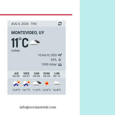
AUG 6, 2026 - THU
MONTEVIDEO, UY
11
C
°
nubes
10 km/h, OSO
95%
1000 mbar
JUE
VIER
SAB
DOM
LUN
08/06
08/07
08/08
08/09
08/10
°
°
°
°
°
15/9
C
10/7
C
11/9
C
10/9
C
10/8
C
info@sorianototal.com