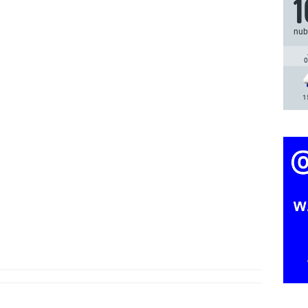
nub
0
1