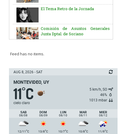
El Tema Retro de la Jornada
Comisión de Asuntos Generales
Junta Dptal. de Soriano
Aniversario del Natalicio del Gral.
José G. Artigas
Feed has no items.
Batallón “Asencio” de Infantería N° 5
AUG 8, 2026 - SAT
MONTEVIDEO, UY
11
C
Junta Dptal. de Soriano
°
5 km/h, SO
46%
1013 mbar
cielo claro
5ª y 6ª fecha de los campeonatos
SAB
DOM
LUN
MAR
MIER
nacionales de AUVO
08/08
08/09
08/10
08/11
08/12
Delegación de la Embajada de Japón
°
°
°
°
°
12/11
C
13/8
C
10/7
C
10/8
C
11/9
C