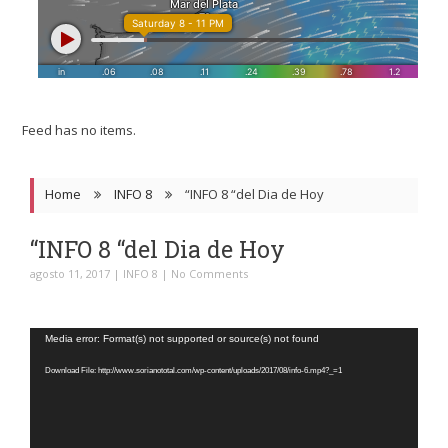
Feed has no items.
Home
INFO 8
“INFO 8 “del Dia de Hoy
“INFO 8 “del Dia de Hoy
agosto 11, 2017
|
INFO 8
|
No Comments
Reproductor
Media error: Format(s) not supported or source(s) not found
de
Download File: http://www.sorianototal.com/wp-content/uploads/2017/08/info-6.mp4?_=1
video