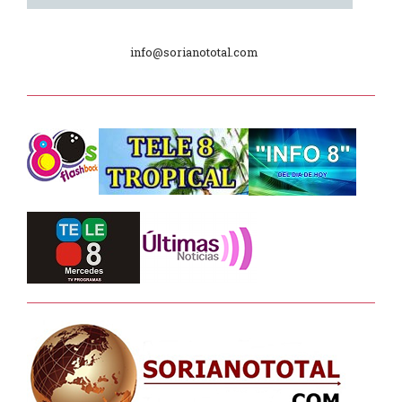
Plan de Regularización de Adeudos
info@sorianototal.com
Día Internacional de los Museos
2025
Dpto. de Higiene de la Intendencia.
Tele 8 Tropical – bloque 01
Tele 8 Tropical – bloque 02
La Noche D –
Junta Dptal. de Soriano