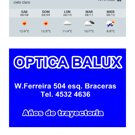
cielo claro
SAB
DOM
LUN
MAR
MIER
08/08
08/09
08/10
08/11
08/12
°
°
°
°
°
12/6
C
12/5
C
11/4
C
10/7
C
8/8
C