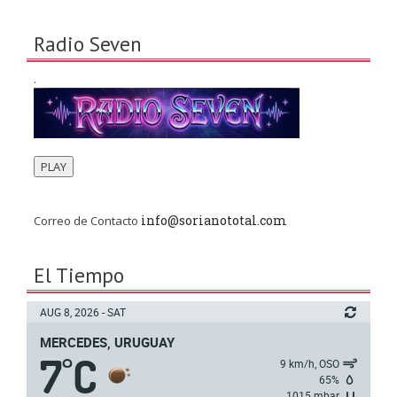
Radio Seven
.
PLAY
info@sorianototal.com
Correo de Contacto
El Tiempo
AUG 8, 2026 - SAT
MERCEDES, URUGUAY
7
C
°
9 km/h, OSO
65%
1015 mbar